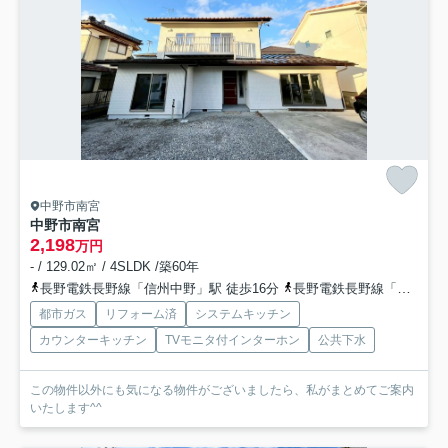
中野市南宮
中野市南宮
2,198
万円
- / 129.02㎡ / 4SLDK /築60年
長野電鉄長野線「信州中野」駅 徒歩16分
長野電鉄長野線「延徳」駅 徒歩20分
都市ガス
リフォーム済
システムキッチン
カウンターキッチン
TVモニタ付インターホン
公共下水
この物件以外にも気になる物件がございましたら、私がまとめてご案内
いたします^^