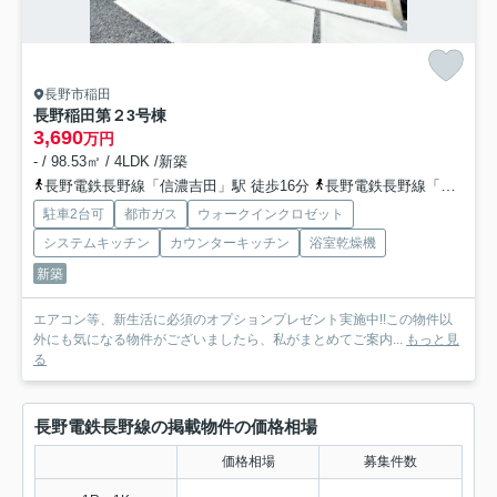
長野市稲田
長野稲田第２
3号棟
3,690
万円
- / 98.53㎡ / 4LDK /新築
長野電鉄長野線「信濃吉田」駅 徒歩16分
長野電鉄長野線「桐原」駅 徒歩17分
駐車2台可
都市ガス
ウォークインクロゼット
システムキッチン
カウンターキッチン
浴室乾燥機
新築
エアコン等、新生活に必須のオプションプレゼント実施中!!この物件以
外にも気になる物件がございましたら、私がまとめてご案内...
もっと見
る
長野電鉄長野線の掲載物件の価格相場
価格相場
募集件数