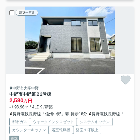
新築一戸建
中野市大字中野
中野市中野第２
2号棟
2,580
万円
- / 93.96㎡ / 4LDK /新築
長野電鉄長野線「信州中野」駅 徒歩16分
長野電鉄長野線「延徳」駅 徒歩19分
都市ガス
ウォークインクロゼット
システムキッチン
カウンターキッチン
浴室乾燥機
浴室１坪以上
新築