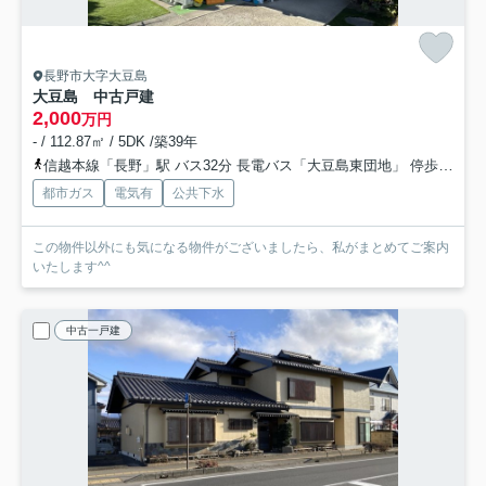
長野市大字大豆島
大豆島 中古戸建
2,000
万円
- / 112.87㎡ / 5DK /築39年
信越本線「長野」駅 バス32分 長電バス「大豆島東団地」 停歩1分車15分 7.3km
都市ガス
電気有
公共下水
この物件以外にも気になる物件がございましたら、私がまとめてご案内
いたします^^
中古一戸建