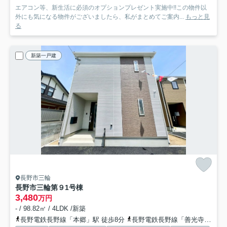
エアコン等、新生活に必須のオプションプレゼント実施中!!この物件以
外にも気になる物件がございましたら、私がまとめてご案内...
もっと見
る
新築一戸建
長野市三輪
長野市三輪第９
1号棟
3,480
万円
- / 98.82㎡ / 4LDK /新築
長野電鉄長野線「本郷」駅 徒歩8分
長野電鉄長野線「善光寺下」駅 徒歩15分