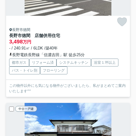
長野市徳間
長野市徳間 店舗併用住宅
3,498
万円
- / 240.91㎡ / 6LDK /築40年
長野電鉄長野線「信濃吉田」駅 徒歩25分
都市ガス
リフォーム済
システムキッチン
浴室１坪以上
バス・トイレ別
フローリング
この物件以外にも気になる物件がございましたら、私がまとめてご案内
いたします^^
中古一戸建