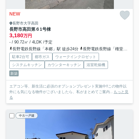
NEW
長野市大字高田
長野市高田第６
1号棟
3,180
万円
- / 90.72㎡ / 4LDK /予定
長野電鉄長野線「本郷」駅 徒歩24分
長野電鉄長野線「権堂」駅 徒歩25分
駐車2台可
都市ガス
ウォークインクロゼット
システムキッチン
カウンターキッチン
浴室乾燥機
新築
エアコン等、新生活に必須のオプションプレゼント実施中!!この物件以
外にも気になる物件がございましたら、私がまとめてご案内...
もっと見
る
中古一戸建