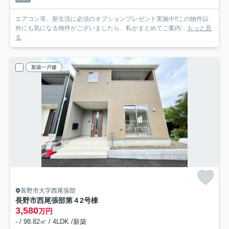
エアコン等、新生活に必須のオプションプレゼント実施中!!この物件以
外にも気になる物件がございましたら、私がまとめてご案内...
もっと見
る
新築一戸建
長野市大字西尾張部
長野市西尾張部第４
2号棟
3,580
万円
- / 98.82㎡ / 4LDK /新築