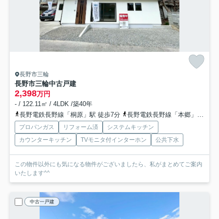
長野市三輪
長野市三輪中古戸建
2,398
万円
- / 122.11㎡ / 4LDK /築40年
長野電鉄長野線「桐原」駅 徒歩7分
長野電鉄長野線「本郷」駅 徒歩6分
プロパンガス
リフォーム済
システムキッチン
カウンターキッチン
TVモニタ付インターホン
公共下水
この物件以外にも気になる物件がございましたら、私がまとめてご案内
いたします^^
中古一戸建