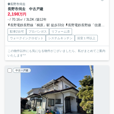
長野市伺去
長野市伺去 中古戸建
2,198
万円
- / 70.16㎡ / 3LDK /築12年
長野電鉄長野線「桐原」駅 徒歩33分
長野電鉄長野線「信濃吉田」駅 徒歩39分
駐車2台可
プロパンガス
リフォーム済
ウォークインクロゼット
システムキッチン
浴室１坪以上
この物件以外にも気になる物件がございましたら、私がまとめてご案内
いたします^^
中古一戸建