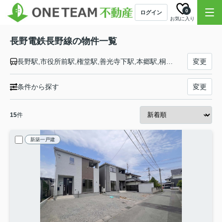
0
ログイン
お気に入り
長野電鉄長野線の物件一覧
長野駅,市役所前駅,権堂駅,善光寺下駅,本郷駅,桐原駅,信濃吉田駅,朝陽駅,附属中学前駅,柳原駅,村山駅,日野駅,須坂駅,北須坂駅,小布施駅,都住駅,桜沢駅,延徳駅,信州中野駅,中野松川駅,信濃竹原駅,夜間瀬駅,上条駅,湯田中駅
変更
条件から探す
変更
15
件
新築一戸建