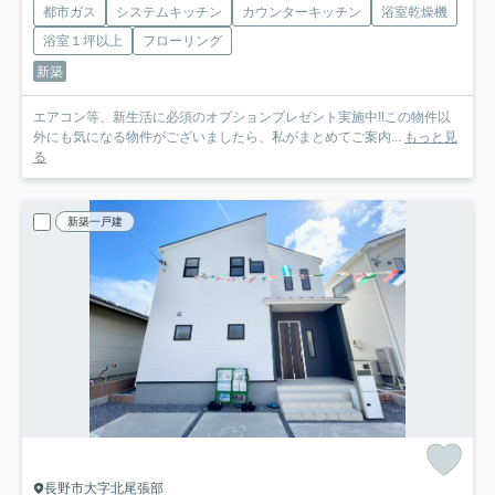
都市ガス
システムキッチン
カウンターキッチン
浴室乾燥機
浴室１坪以上
フローリング
新築
エアコン等、新生活に必須のオプションプレゼント実施中!!この物件以
外にも気になる物件がございましたら、私がまとめてご案内...
もっと見
る
新築一戸建
長野市大字北尾張部