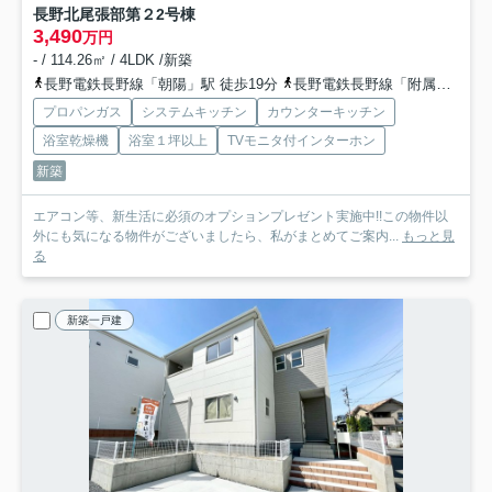
長野北尾張部第２
2号棟
3,490
万円
- / 114.26㎡ / 4LDK /新築
長野電鉄長野線「朝陽」駅 徒歩19分
長野電鉄長野線「附属中学前」駅 徒歩20分
プロパンガス
システムキッチン
カウンターキッチン
浴室乾燥機
浴室１坪以上
TVモニタ付インターホン
新築
エアコン等、新生活に必須のオプションプレゼント実施中!!この物件以
外にも気になる物件がございましたら、私がまとめてご案内...
もっと見
る
新築一戸建