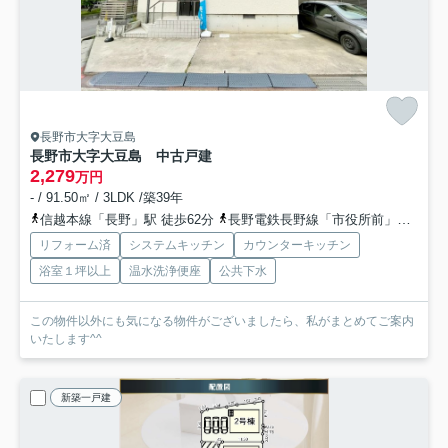
長野市大字大豆島
長野市大字大豆島 中古戸建
2,279
万円
- / 91.50㎡ / 3LDK /築39年
信越本線「長野」駅 徒歩62分
長野電鉄長野線「市役所前」駅 徒歩64分
リフォーム済
システムキッチン
カウンターキッチン
浴室１坪以上
温水洗浄便座
公共下水
この物件以外にも気になる物件がございましたら、私がまとめてご案内
いたします^^
新築一戸建