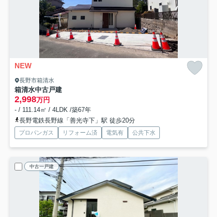
NEW
長野市箱清水
箱清水中古戸建
2,998
万円
- / 111.14㎡ / 4LDK /築67年
長野電鉄長野線「善光寺下」駅 徒歩20分
プロパンガス
リフォーム済
電気有
公共下水
中古一戸建