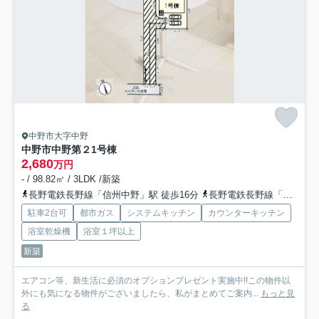
中野市大字中野
中野市中野第２
1号棟
2,680
万円
- / 98.82㎡ / 3LDK /新築
長野電鉄長野線「信州中野」駅 徒歩16分
長野電鉄長野線「延徳」駅 徒歩19分
駐車2台可
都市ガス
システムキッチン
カウンターキッチン
浴室乾燥機
浴室１坪以上
新築
エアコン等、新生活に必須のオプションプレゼント実施中!!この物件以
外にも気になる物件がございましたら、私がまとめてご案内...
もっと見
る