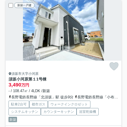
新築一戸建
須坂市大字小河原
須坂小河原第１
1号棟
3,490
万円
- / 108.47㎡ / 4LDK /新築
長野電鉄長野線「北須坂」駅 徒歩9分
長野電鉄長野線「小布施」駅 徒歩35分
駐車2台可
都市ガス
ウォークインクロゼット
システムキッチン
カウンターキッチン
浴室乾燥機
新築