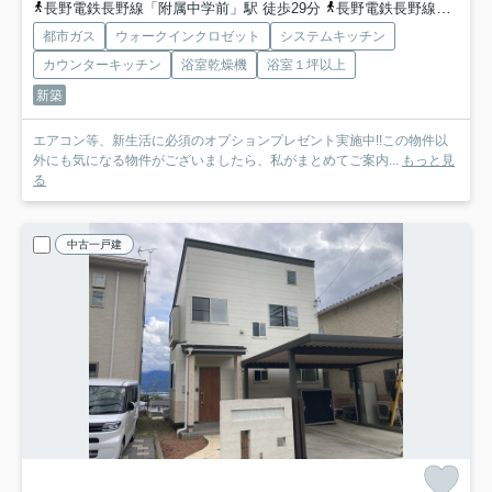
長野電鉄長野線「附属中学前」駅 徒歩29分
長野電鉄長野線「朝陽」駅 徒歩30分
都市ガス
ウォークインクロゼット
システムキッチン
カウンターキッチン
浴室乾燥機
浴室１坪以上
新築
エアコン等、新生活に必須のオプションプレゼント実施中!!この物件以
外にも気になる物件がございましたら、私がまとめてご案内...
もっと見
る
中古一戸建