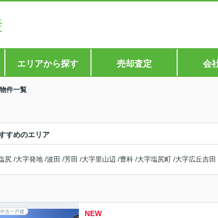
エリアから探す
売却査定
会
物件一覧
すすめのエリア
塩尻
/
大字発地
/
波田
/
芳田
/
大字里山辺
/
豊科
/
大字塩尻町
/
大字広丘吉田
中古一戸建
NEW