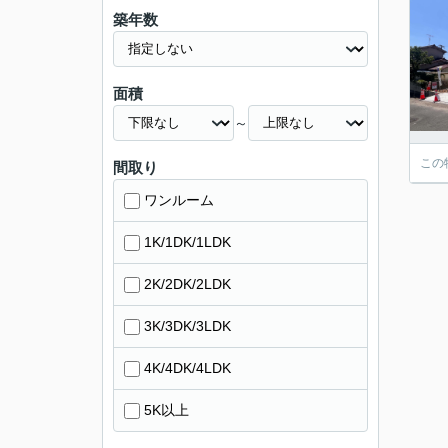
築年数
面積
～
この
間取り
ワンルーム
1K/1DK/1LDK
2K/2DK/2LDK
3K/3DK/3LDK
4K/4DK/4LDK
5K以上