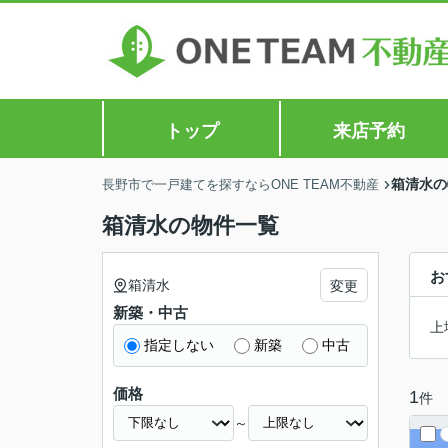
トップ
来店予約
箱清水の
長野市で一戸建てを探すならONE TEAM不動産
箱清水の物件一覧
お
箱清水
変更
新築・中古
上
指定しない
新築
中古
価格
1
件
～