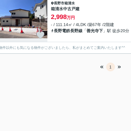
長野市
箱清水
箱清水中古戸建
2,998
万円
- / 111.14㎡ / 4LDK /築67年 /2階建
長野電鉄長野線
「
善光寺下
」駅 徒歩20分
物件以外にも気になる物件がございましたら、私がまとめてご案内いたします^^
1