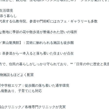
の生活環境
り添う暮らし
代表する仏教寺院。参道や門前町にはカフェ・ギャラリーも多数
な敷地に季節の花や散歩道が整備された憩いの場所
／東山魁夷館】：芸術に触れられる施設も徒歩圏
：表参道から一本入ると落ち着いた住まいが点在
方で、住民の暮らしがしっかり守られており、**「日常の中に歴史と美意
い物施設もほどよく配置
町中学校エリア：徒歩圏の落ち着いた通学環境
も複数あり、子育てにも対応
城山クリニック／各種専門クリニックが充実