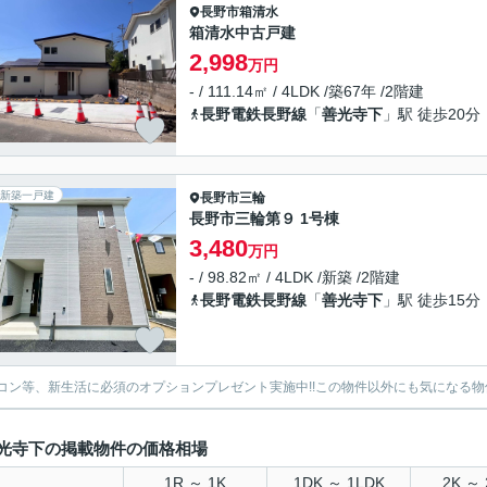
長野市
箱清水
箱清水中古戸建
2,998
万円
- / 111.14㎡ / 4LDK /築67年 /2階建
長野電鉄長野線
「
善光寺下
」駅 徒歩20分
新築一戸建
長野市
三輪
長野市三輪第９ 1号棟
3,480
万円
- / 98.82㎡ / 4LDK /新築 /2階建
長野電鉄長野線
「
善光寺下
」駅 徒歩15分
コン等、新生活に必須のオプションプレゼント実施中!!この物件以外にも気になる物
光寺下の掲載物件の価格相場
1R ～ 1K
1DK ～ 1LDK
2K ～ 