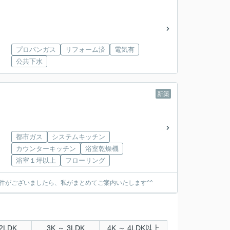
プロパンガス
リフォーム済
電気有
公共下水
新築
都市ガス
システムキッチン
カウンターキッチン
浴室乾燥機
浴室１坪以上
フローリング
件がございましたら、私がまとめてご案内いたします^^
2LDK
3K ～ 3LDK
4K ～ 4LDK以上