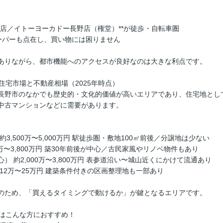
貨店／イトーヨーカドー長野店（権堂）**が徒歩・自転車圏
ーパーも点在し、買い物には困りません
ありながら、都市機能へのアクセスが良好なのは大きな利点です。
の住宅市場と不動産相場（2025年時点）
長野市のなかでも歴史的・文化的価値が高いエリアであり、住宅地とし
中古マンションなどに需要があります。
3,500万〜5,000万円 駅徒歩圏・敷地100㎡前後／分譲地は少ない
0万〜3,800万円 築30年前後が中心／古民家風やリノベ物件もあり
） 約2,000万〜3,800万円 表参道沿い〜城山近くにかけて流通あり
12万〜25万円 建築条件付きの区画整理地も一部あり
のため、「買えるタイミングで動けるか」が鍵となるエリアです。
アはこんな方におすすめ！