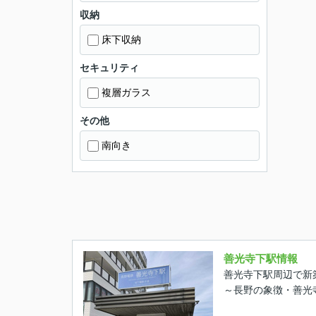
収納
床下収納
セキュリティ
複層ガラス
その他
南向き
善光寺下駅情報
善光寺下駅周辺で新
～長野の象徴・善光