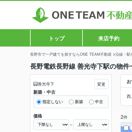
トップ
来店予約
長野市で一戸建てを探すならONE TEAM不動産
沿線・駅
長野電鉄長野線 善光寺下駅の物件
お
善光寺下
変更
新築・中古
西
指定しない
新築
中古
価格
2
件
～