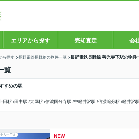
エリアから探す
売却査定
会
長野電鉄長野線 善光寺下駅の物件
から探す
長野電鉄長野線の物件一覧
一覧
すすめの駅
上田駅
/
田中駅
/
大屋駅
/
信濃国分寺駅
/
中軽井沢駅
/
信濃追分駅
/
軽井沢
中古一戸建
NEW