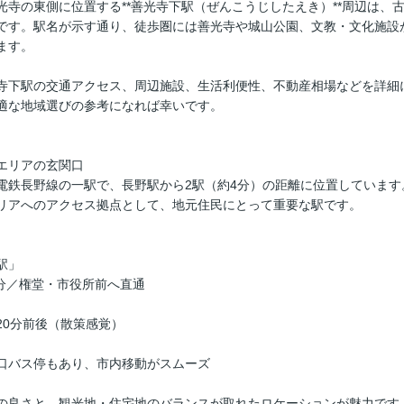
光寺の東側に位置する**善光寺下駅（ぜんこうじしたえき）**周辺は、
です。駅名が示す通り、徒歩圏には善光寺や城山公園、文教・文化施設
ます。
寺下駅の交通アクセス、周辺施設、生活利便性、不動産相場などを詳細
適な地域選びの参考になれば幸いです。
エリアの玄関口
電鉄長野線の一駅で、長野駅から2駅（約4分）の距離に位置していま
リアへのアクセス拠点として、地元住民にとって重要な駅です。
駅」
分／権堂・市役所前へ直通
20分前後（散策感覚）
口バス停もあり、市内移動がスムーズ
の良さと、観光地・住宅地のバランスが取れたロケーションが魅力です