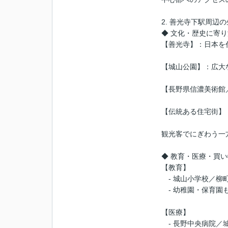
2. 善光寺下駅周辺
◆ 文化・歴史に寄
【善光寺】：日本を
【城山公園】：広大
【長野県信濃美術館
【伝統ある住宅街】
観光客でにぎわう一
◆ 教育・医療・買
【教育】
- 城山小学校／柳
- 幼稚園・保育園
【医療】
- 長野中央病院／