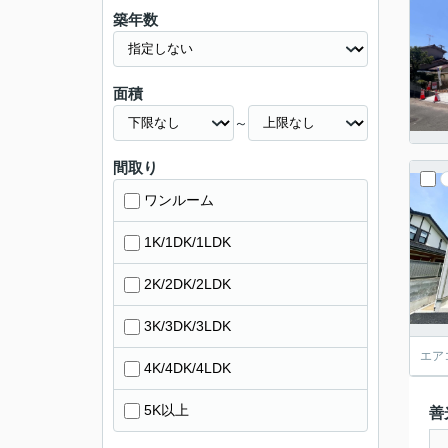
築年数
面積
～
間取り
ワンルーム
1K/1DK/1LDK
2K/2DK/2LDK
3K/3DK/3LDK
エア
4K/4DK/4LDK
5K以上
善