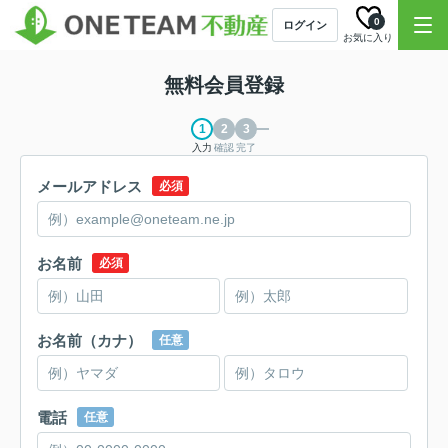
0
ログイン
お気に入り
無料会員登録
入力
確認
完了
メールアドレス
必須
お名前
必須
お名前（カナ）
任意
電話
任意