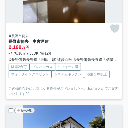
長野市伺去
長野市伺去 中古戸建
2,198
万円
- / 70.16㎡ / 3LDK /築12年
長野電鉄長野線「桐原」駅 徒歩33分
長野電鉄長野線「信濃吉田」駅 徒歩39分
駐車2台可
プロパンガス
リフォーム済
ウォークインクロゼット
システムキッチン
浴室１坪以上
この物件以外にも気になる物件がございましたら、私がまとめてご案内
いたします^^
中古一戸建