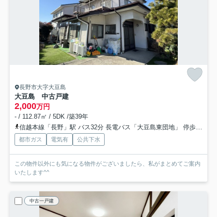
長野市大字大豆島
大豆島 中古戸建
2,000
万円
- / 112.87㎡ / 5DK /築39年
信越本線「長野」駅 バス32分 長電バス「大豆島東団地」 停歩1分車15分 7.3km
都市ガス
電気有
公共下水
この物件以外にも気になる物件がございましたら、私がまとめてご案内
いたします^^
中古一戸建