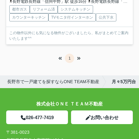
長野電鉄長野線「信州中野」駅 徒歩16分
長野電鉄長野線「延徳」駅 徒歩20分
都市ガス
リフォーム済
システムキッチン
カウンターキッチン
TVモニタ付インターホン
公共下水
この物件以外にも気になる物件がございましたら、私がまとめてご案内
いたします^^
1
長野市で一戸建てを探すならONE TEAM不動産
月々5万円台
株式会社ＯＮＥ ＴＥＡＭ不動産
026-477-7419
お問い合わせ
〒381-0023