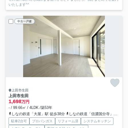
いたします^^
中古一戸建
上田市生田
上田市生田
1,698
万円
- / 99.66㎡ / 4LDK /築53年
しなの鉄道「大屋」駅 徒歩38分
しなの鉄道「信濃国分寺」駅 徒歩63分
駐車2台可
プロパンガス
リフォーム済
システムキッチン