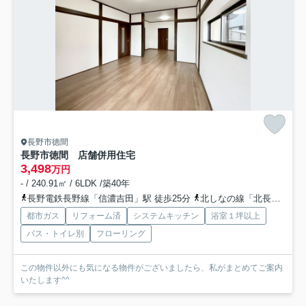
長野市徳間
長野市徳間 店舗併用住宅
3,498
万円
- / 240.91㎡ / 6LDK /築40年
長野電鉄長野線「信濃吉田」駅 徒歩25分
北しなの線「北長野」駅 徒歩25分
都市ガス
リフォーム済
システムキッチン
浴室１坪以上
バス・トイレ別
フローリング
この物件以外にも気になる物件がございましたら、私がまとめてご案内
いたします^^