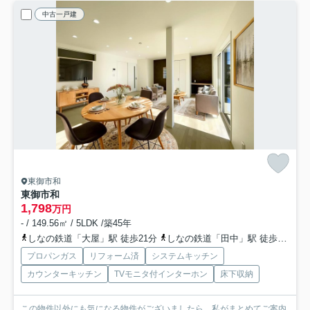
中古一戸建
東御市和
東御市和
1,798
万円
- / 149.56㎡ / 5LDK /築45年
しなの鉄道「大屋」駅 徒歩21分
しなの鉄道「田中」駅 徒歩31分
プロパンガス
リフォーム済
システムキッチン
カウンターキッチン
TVモニタ付インターホン
床下収納
この物件以外にも気になる物件がございましたら、私がまとめてご案内