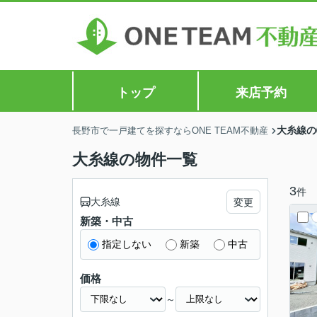
トップ
来店予約
大糸線の
長野市で一戸建てを探すならONE TEAM不動産
大糸線の物件一覧
3
件
大糸線
変更
新築・中古
指定しない
新築
中古
価格
～