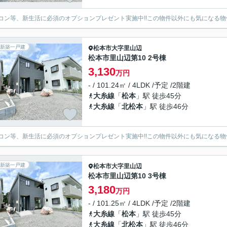
コン等、新生活に必須のオプションプレゼント実施中!!この物件以外にも気になる物
新築一戸建
松本市
大字里山辺
松本市里山辺第10 2号棟
3,130
万円
- / 101.24㎡ / 4LDK /予定 /2階建
大糸線
「
松本
」駅 徒歩45分
大糸線
「
北松本
」駅 徒歩46分
コン等、新生活に必須のオプションプレゼント実施中!!この物件以外にも気になる物
新築一戸建
松本市
大字里山辺
松本市里山辺第10 3号棟
3,180
万円
- / 101.25㎡ / 4LDK /予定 /2階建
大糸線
「
松本
」駅 徒歩45分
大糸線
「
北松本
」駅 徒歩46分