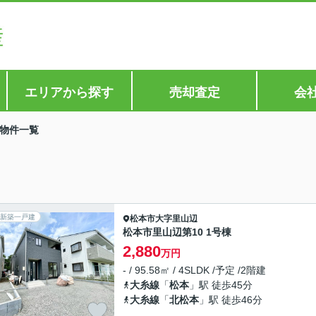
エリアから探す
売却査定
会
物件一覧
新築一戸建
松本市
大字里山辺
松本市里山辺第10 1号棟
2,880
万円
- / 95.58㎡ / 4SLDK /予定 /2階建
大糸線
「
松本
」駅 徒歩45分
大糸線
「
北松本
」駅 徒歩46分