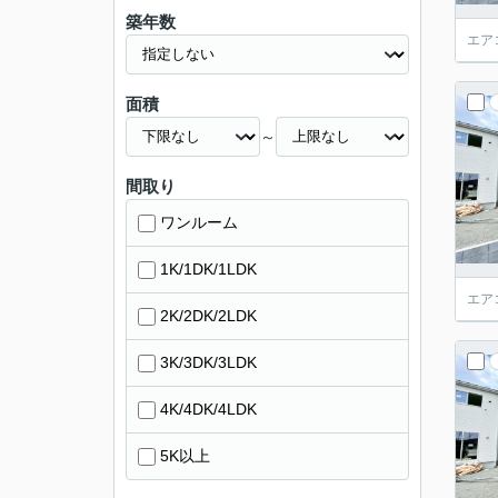
築年数
エア
面積
～
間取り
ワンルーム
1K/1DK/1LDK
エア
2K/2DK/2LDK
3K/3DK/3LDK
4K/4DK/4LDK
5K以上