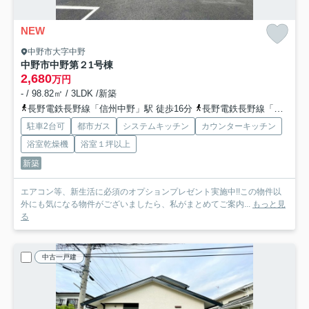
NEW
中野市大字中野
中野市中野第２
1号棟
2,680
万円
- / 98.82㎡ / 3LDK /新築
長野電鉄長野線「信州中野」駅 徒歩16分
長野電鉄長野線「延徳」駅 徒歩19分
駐車2台可
都市ガス
システムキッチン
カウンターキッチン
浴室乾燥機
浴室１坪以上
新築
エアコン等、新生活に必須のオプションプレゼント実施中!!この物件以
外にも気になる物件がございましたら、私がまとめてご案内...
もっと見
る
中古一戸建