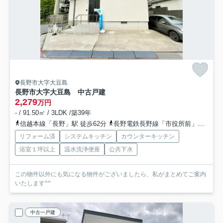
長野市大字大豆島
長野市大字大豆島 中古戸建
2,279
万円
- / 91.50㎡ / 3LDK /築39年
信越本線「長野」駅 徒歩62分
長野電鉄長野線「市役所前」駅 徒歩64分
リフォーム済
システムキッチン
カウンターキッチン
浴室１坪以上
温水洗浄便座
公共下水
この物件以外にも気になる物件がございましたら、私がまとめてご案内
いたします^^
中古一戸建