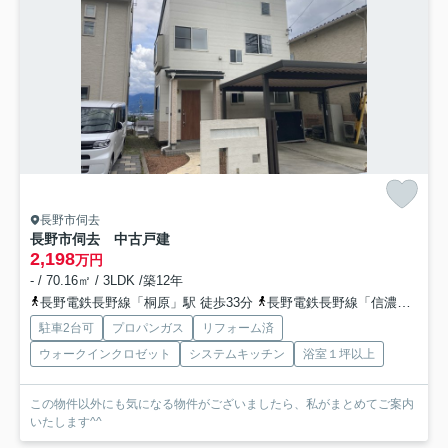
長野市伺去
長野市伺去 中古戸建
2,198
万円
- / 70.16㎡ / 3LDK /築12年
長野電鉄長野線「桐原」駅 徒歩33分
長野電鉄長野線「信濃吉田」駅 徒歩39分
駐車2台可
プロパンガス
リフォーム済
ウォークインクロゼット
システムキッチン
浴室１坪以上
この物件以外にも気になる物件がございましたら、私がまとめてご案内
いたします^^