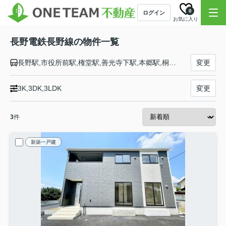
0
ログイン
お気に入り
長野電鉄長野線の物件一覧
長野駅,市役所前駅,権堂駅,善光寺下駅,本郷駅,桐原駅,信濃吉田駅,朝陽駅,附属中学前駅,柳原駅,村山駅,日野駅,須坂駅,北須坂駅,小布施駅,都住駅,桜沢駅,延徳駅,信州中野駅,中野松川駅,信濃竹原駅,夜間瀬駅,上条駅,湯田中駅
変更
3K,3DK,3LDK
変更
3
件
新築一戸建