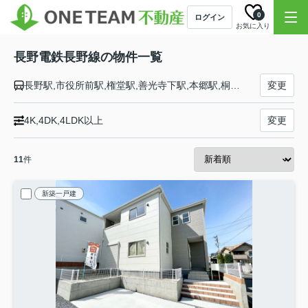
0
ログイン
お気に入り
長野電鉄長野線の物件一覧
長野駅,市役所前駅,権堂駅,善光寺下駅,本郷駅,桐原駅,信濃吉田駅,朝陽駅,附属中学前駅,柳原駅,村山駅,日野駅,須坂駅,北須坂駅,小布施駅,都住駅,桜沢駅,延徳駅,信州中野駅,中野松川駅,信濃竹原駅,夜間瀬駅,上条駅,湯田中駅
変更
4K,4DK,4LDK以上
変更
11
件
新築一戸建