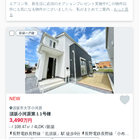
エアコン等、新生活に必須のオプションプレゼント実施中!!この物件以
外にも気になる物件がございましたら、私がまとめてご案内...
もっと見
る
新築一戸建
NEW
須坂市大字小河原
須坂小河原第１
1号棟
3,490
万円
- / 108.47㎡ / 4LDK /新築
長野電鉄長野線「北須坂」駅 徒歩9分
長野電鉄長野線「小布施」駅 徒歩35分