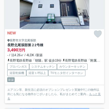
NEW
長野市大字北尾張部
長野北尾張部第２
2号棟
3,490
万円
- / 114.26㎡ / 4LDK /新築
長野電鉄長野線「朝陽」駅 徒歩19分
長野電鉄長野線「附属中学前」駅 徒歩20分
プロパンガス
システムキッチン
カウンターキッチン
浴室乾燥機
浴室１坪以上
TVモニタ付インターホン
新築
エアコン等、新生活に必須のオプションプレゼント実施中!!この物件以
外にも気になる物件がございましたら、私がまとめてご案内...
もっと見
る