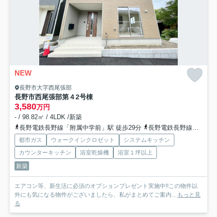
NEW
長野市大字西尾張部
長野市西尾張部第４
2号棟
3,580
万円
- / 98.82㎡ / 4LDK /新築
長野電鉄長野線「附属中学前」駅 徒歩29分
長野電鉄長野線「朝陽」駅 徒歩30分
都市ガス
ウォークインクロゼット
システムキッチン
カウンターキッチン
浴室乾燥機
浴室１坪以上
新築
エアコン等、新生活に必須のオプションプレゼント実施中!!この物件以
外にも気になる物件がございましたら、私がまとめてご案内...
もっと見
る