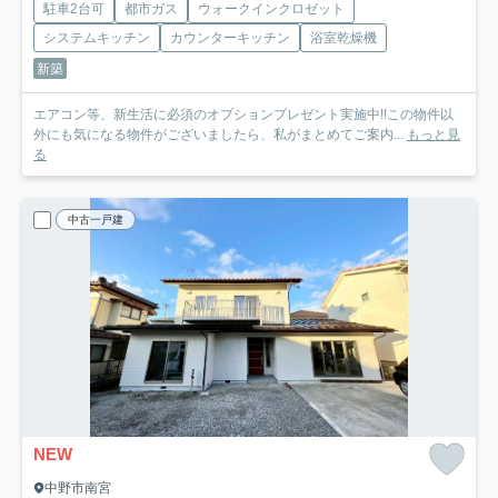
駐車2台可
都市ガス
ウォークインクロゼット
システムキッチン
カウンターキッチン
浴室乾燥機
新築
エアコン等、新生活に必須のオプションプレゼント実施中!!この物件以
外にも気になる物件がございましたら、私がまとめてご案内...
もっと見
る
中古一戸建
NEW
中野市南宮