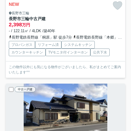
NEW
長野市三輪
長野市三輪中古戸建
2,398
万円
- / 122.11㎡ / 4LDK /築40年
長野電鉄長野線「桐原」駅 徒歩7分
長野電鉄長野線「本郷」駅 徒歩6分
プロパンガス
リフォーム済
システムキッチン
カウンターキッチン
TVモニタ付インターホン
公共下水
この物件以外にも気になる物件がございましたら、私がまとめてご案内
いたします^^
中古一戸建