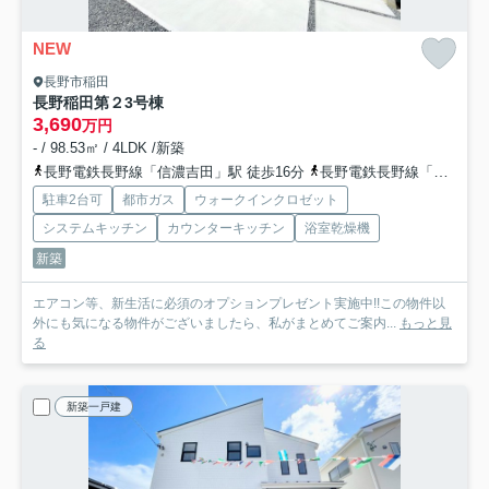
NEW
長野市稲田
長野稲田第２
3号棟
3,690
万円
- / 98.53㎡ / 4LDK /新築
長野電鉄長野線「信濃吉田」駅 徒歩16分
長野電鉄長野線「桐原」駅 徒歩17分
駐車2台可
都市ガス
ウォークインクロゼット
システムキッチン
カウンターキッチン
浴室乾燥機
新築
エアコン等、新生活に必須のオプションプレゼント実施中!!この物件以
外にも気になる物件がございましたら、私がまとめてご案内...
もっと見
る
新築一戸建