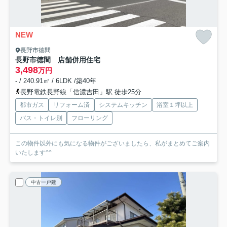
NEW
長野市徳間
長野市徳間 店舗併用住宅
3,498
万円
- / 240.91㎡ / 6LDK /築40年
長野電鉄長野線「信濃吉田」駅 徒歩25分
都市ガス
リフォーム済
システムキッチン
浴室１坪以上
バス・トイレ別
フローリング
この物件以外にも気になる物件がございましたら、私がまとめてご案内
いたします^^
中古一戸建