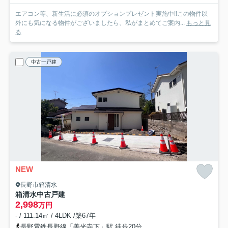
エアコン等、新生活に必須のオプションプレゼント実施中!!この物件以
外にも気になる物件がございましたら、私がまとめてご案内...
もっと見
る
中古一戸建
NEW
長野市箱清水
箱清水中古戸建
2,998
万円
- / 111.14㎡ / 4LDK /築67年
長野電鉄長野線「善光寺下」駅 徒歩20分