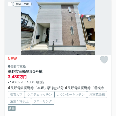
新築一戸建
NEW
長野市三輪
長野市三輪第９
1号棟
3,480
万円
- / 98.82㎡ / 4LDK /新築
長野電鉄長野線「本郷」駅 徒歩8分
長野電鉄長野線「善光寺下」駅 徒歩15分
都市ガス
システムキッチン
カウンターキッチン
浴室乾燥機
浴室１坪以上
フローリング
新築