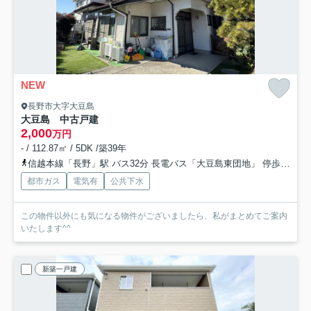
NEW
長野市大字大豆島
大豆島 中古戸建
2,000
万円
- / 112.87㎡ / 5DK /築39年
信越本線「長野」駅 バス32分 長電バス「大豆島東団地」 停歩1分車15分 7.3km
都市ガス
電気有
公共下水
この物件以外にも気になる物件がございましたら、私がまとめてご案内
いたします^^
新築一戸建