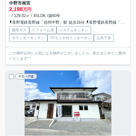
中野市南宮
2,198
万円
- / 129.02㎡ / 4SLDK /築60年
長野電鉄長野線「信州中野」駅 徒歩16分
長野電鉄長野線「延徳」駅 徒歩20分
都市ガス
リフォーム済
システムキッチン
カウンターキッチン
TVモニタ付インターホン
公共下水
この物件以外にも気になる物件がございましたら、私がまとめてご案内
いたします^^
中古一戸建