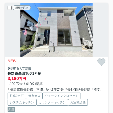
新築一戸建
NEW
長野市大字高田
長野市高田第６
1号棟
3,180
万円
- / 90.72㎡ / 4LDK /新築
長野電鉄長野線「本郷」駅 徒歩24分
長野電鉄長野線「権堂」駅 徒歩25分
駐車2台可
都市ガス
ウォークインクロゼット
システムキッチン
カウンターキッチン
浴室乾燥機
新築