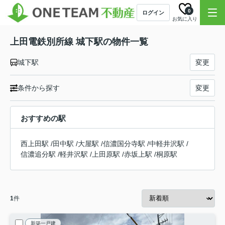
0
ログイン
お気に入り
上田電鉄別所線 城下駅の物件一覧
城下駅
変更
条件から探す
変更
おすすめの駅
西上田駅
/
田中駅
/
大屋駅
/
信濃国分寺駅
/
中軽井沢駅
/
信濃追分駅
/
軽井沢駅
/
上田原駅
/
赤坂上駅
/
桐原駅
1
件
新築一戸建