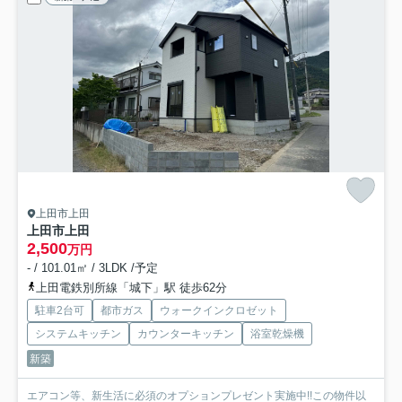
上田市上田
上田市上田
2,500
万円
- / 101.01㎡ / 3LDK /予定
上田電鉄別所線「城下」駅 徒歩62分
駐車2台可
都市ガス
ウォークインクロゼット
システムキッチン
カウンターキッチン
浴室乾燥機
新築
エアコン等、新生活に必須のオプションプレゼント実施中!!この物件以