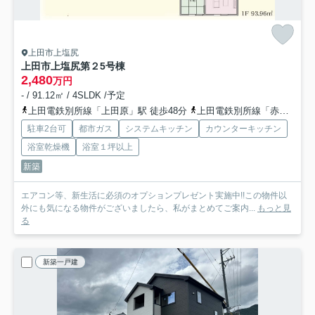
上田市上塩尻
上田市上塩尻第２
5号棟
2,480
万円
- / 91.12㎡ / 4SLDK /予定
上田電鉄別所線「上田原」駅 徒歩48分
上田電鉄別所線「赤坂上」駅 徒歩48分
駐車2台可
都市ガス
システムキッチン
カウンターキッチン
浴室乾燥機
浴室１坪以上
新築
エアコン等、新生活に必須のオプションプレゼント実施中!!この物件以
外にも気になる物件がございましたら、私がまとめてご案内...
もっと見
る
新築一戸建