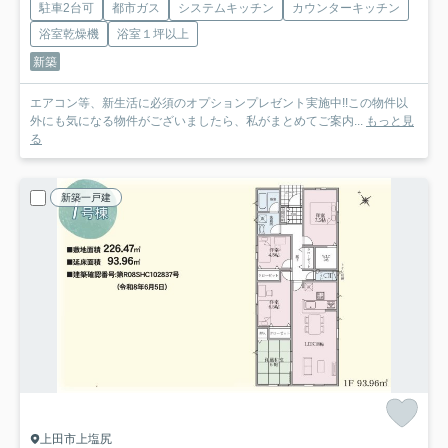
駐車2台可
都市ガス
システムキッチン
カウンターキッチン
浴室乾燥機
浴室１坪以上
新築
エアコン等、新生活に必須のオプションプレゼント実施中!!この物件以
外にも気になる物件がございましたら、私がまとめてご案内...
もっと見
る
新築一戸建
上田市上塩尻