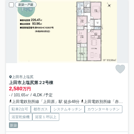
新築一戸建
上田市上塩尻
上田市上塩尻第２
2号棟
2,580
万円
- / 101.65㎡ / 4LDK /予定
上田電鉄別所線「上田原」駅 徒歩48分
上田電鉄別所線「赤坂上」駅 徒歩48分
駐車2台可
都市ガス
システムキッチン
カウンターキッチン
浴室乾燥機
浴室１坪以上
新築