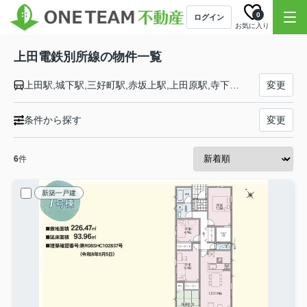
0
ログイン
お気に入り
上田電鉄別所線の物件一覧
上田駅,城下駅,三好町駅,赤坂上駅,上田原駅,寺下駅,神畑駅,大学前駅,下之郷駅,中塩田駅,塩田町駅,中野駅,舞田駅,八木沢駅,別所温泉駅
変更
条件から探す
変更
6
件
新築一戸建