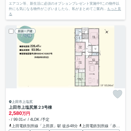
エアコン等、新生活に必須のオプションプレゼント実施中!!この物件以
外にも気になる物件がございましたら、私がまとめてご案内...
もっと見
る
新築一戸建
上田市上塩尻
上田市上塩尻第２
3号棟
2,580
万円
- / 99.01㎡ / 4LDK /予定
上田電鉄別所線「上田原」駅 徒歩48分
上田電鉄別所線「赤坂上」駅 徒歩48分