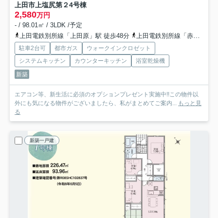
上田市上塩尻第２
4号棟
2,580
万円
- / 98.01㎡ / 3LDK /予定
上田電鉄別所線「上田原」駅 徒歩48分
上田電鉄別所線「赤坂上」駅 徒歩48分
駐車2台可
都市ガス
ウォークインクロゼット
システムキッチン
カウンターキッチン
浴室乾燥機
新築
エアコン等、新生活に必須のオプションプレゼント実施中!!この物件以
外にも気になる物件がございましたら、私がまとめてご案内...
もっと見
る
新築一戸建