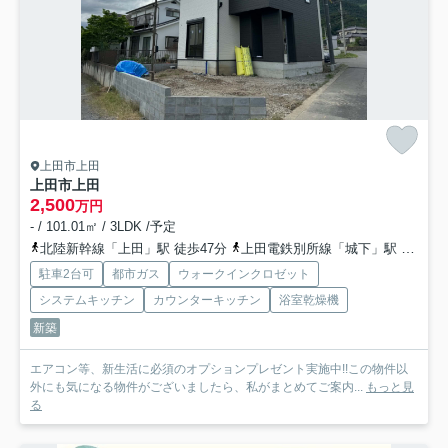
上田市上田
上田市上田
2,500
万円
- / 101.01㎡ / 3LDK /予定
北陸新幹線「上田」駅 徒歩47分
上田電鉄別所線「城下」駅 徒歩62分
駐車2台可
都市ガス
ウォークインクロゼット
システムキッチン
カウンターキッチン
浴室乾燥機
新築
エアコン等、新生活に必須のオプションプレゼント実施中!!この物件以
外にも気になる物件がございましたら、私がまとめてご案内...
もっと見
る