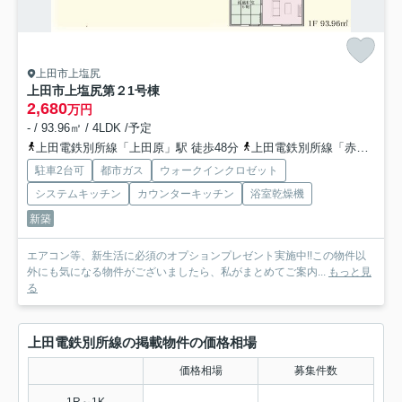
上田市上塩尻
上田市上塩尻第２
1号棟
2,680
万円
- / 93.96㎡ / 4LDK /予定
上田電鉄別所線「上田原」駅 徒歩48分
上田電鉄別所線「赤坂上」駅 徒歩48分
駐車2台可
都市ガス
ウォークインクロゼット
システムキッチン
カウンターキッチン
浴室乾燥機
新築
エアコン等、新生活に必須のオプションプレゼント実施中!!この物件以
外にも気になる物件がございましたら、私がまとめてご案内...
もっと見
る
上田電鉄別所線の掲載物件の価格相場
価格相場
募集件数