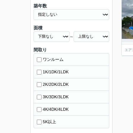
築年数
面積
～
間取り
エア
ワンルーム
1K/1DK/1LDK
2K/2DK/2LDK
3K/3DK/3LDK
4K/4DK/4LDK
5K以上