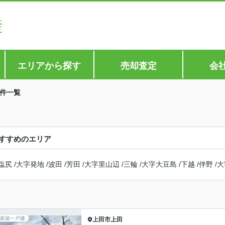
エリアから探す
売却査定
会
件一覧
すすめのエリア
塩尻
/
大字発地
/
波田
/
芳田
/
大字里山辺
/
三輪
/
大字大豆島
/
下越
/
伴野
/
大
新築一戸建
上田市
上田