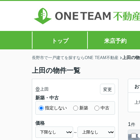
トップ
来店予約
上田の物
長野市で一戸建てを探すならONE TEAM不動産
上田の物件一覧
お
上田
変更
新築・中古
上
指定しない
新築
中古
価格
1
件
～