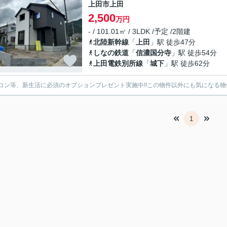
上田市上田
2,500
万円
- / 101.01㎡ / 3LDK /予定 /2階建
北陸新幹線
「
上田
」駅 徒歩47分
しなの鉄道
「
信濃国分寺
」駅 徒歩54分
上田電鉄別所線
「
城下
」駅 徒歩62分
コン等、新生活に必須のオプションプレゼント実施中!!この物件以外にも気になる物
1