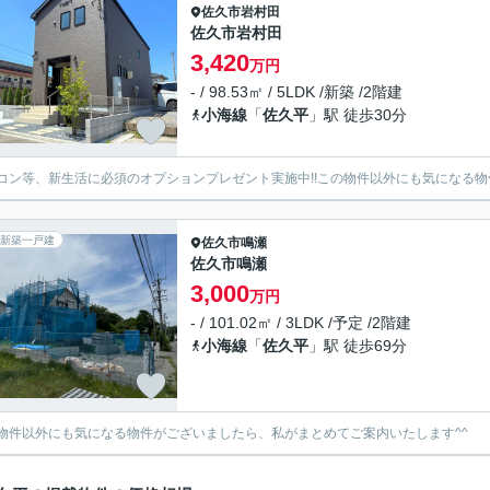
佐久市
岩村田
佐久市岩村田
3,420
万円
- / 98.53㎡ / 5LDK /新築 /2階建
小海線
「
佐久平
」駅 徒歩30分
コン等、新生活に必須のオプションプレゼント実施中!!この物件以外にも気になる物
新築一戸建
佐久市
鳴瀬
佐久市鳴瀬
3,000
万円
- / 101.02㎡ / 3LDK /予定 /2階建
小海線
「
佐久平
」駅 徒歩69分
物件以外にも気になる物件がございましたら、私がまとめてご案内いたします^^