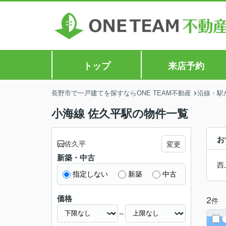
トップ
来店予約
長野市で一戸建てを探すならONE TEAM不動産
沿線・駅
小海線 佐久平駅の物件一覧
お
佐久平
変更
新築・中古
西
指定しない
新築
中古
価格
2
件
～