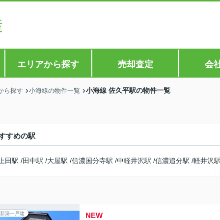
エリアから探す
売却査定
会
小海線 佐久平駅の物件一覧
から探す
小海線の物件一覧
すすめの駅
上田駅
/
田中駅
/
大屋駅
/
信濃国分寺駅
/
中軽井沢駅
/
信濃追分駅
/
軽井沢
新築一戸建
NEW