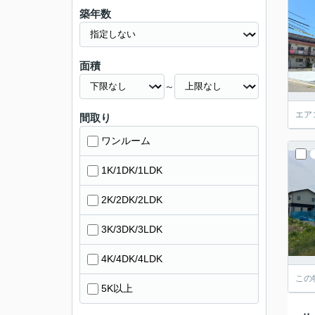
築年数
面積
～
エア
間取り
ワンルーム
1K/1DK/1LDK
2K/2DK/2LDK
3K/3DK/3LDK
4K/4DK/4LDK
この
5K以上