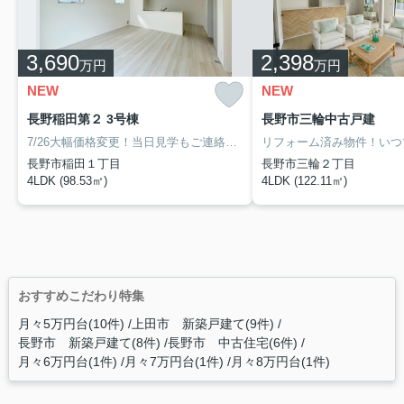
3,690
2,398
万円
万円
NEW
NEW
長野稲田第２ 3号棟
長野市三輪中古戸建
7/26大幅価格変更！当日見学もご連絡下さい！徳間小・北部中エリアの新築分譲！
長野市稲田１丁目
長野市三輪２丁目
4LDK (98.53㎡)
4LDK (122.11㎡)
おすすめこだわり特集
月々5万円台(10件)
上田市 新築戸建て(9件)
長野市 新築戸建て(8件)
長野市 中古住宅(6件)
月々6万円台(1件)
月々7万円台(1件)
月々8万円台(1件)