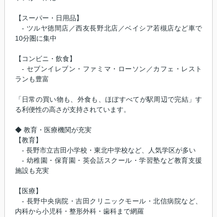
【スーパー・日用品】
- ツルヤ徳間店／西友長野北店／ベイシア若槻店など車で
10分圏に集中
【コンビニ・飲食】
- セブンイレブン・ファミマ・ローソン／カフェ・レスト
ランも豊富
「日常の買い物も、外食も、ほぼすべてが駅周辺で完結」す
る利便性の高さが支持されています。
◆ 教育・医療機関が充実
【教育】
- 長野市立吉田小学校・東北中学校など、人気学区が多い
- 幼稚園・保育園・英会話スクール・学習塾など教育支援
施設も充実
【医療】
- 長野中央病院・吉田クリニックモール・北信病院など、
内科から小児科・整形外科・歯科まで網羅