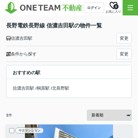
0
ログイン
お気に入り
長野電鉄長野線 信濃吉田駅の物件一覧
信濃吉田駅
変更
条件から探す
変更
おすすめの駅
信濃吉田駅
/
桐原駅
/
北長野駅
1
件
中古マンション