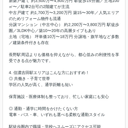
新築戸建て 約3,500万〜4,800万円 駅徒歩15分圏／土地100
㎡〜／駐車2台可の2階建てが主流
中古戸建て 約1,700万〜3,200万円 築15〜30年／人気エリア
のためリフォーム物件も流通
分譲マンション（中古中心） 約2,200万〜3,800万円 駅徒歩
圏／3LDK中心／築10〜20年の高層タイプもあり
土地（宅地） 坪単価10万〜18万円 分譲地・旗竿地など多数
／建築条件付きも存在
長野駅周辺よりも価格を抑えながら、都心並みの利便性を享
受できる点が魅力です。
4. 信濃吉田駅エリアはこんな方におすすめ！
◎ 共働き・子育て世帯
学区の人気が高く、通学距離も短い
保育施設・医療体制も整っており、忙しい家庭にも安心
◎ 通勤・通学に時間をかけたくない方
電車・バス・車、いずれも選べる柔軟な通勤スタイル
駅徒歩圏内で職場・学校へスムーズにアクセス可能