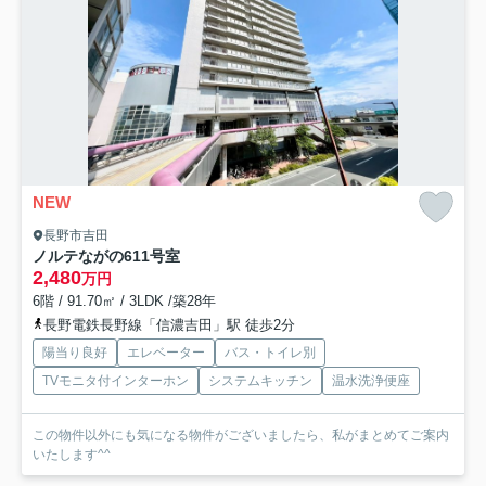
NEW
長野市吉田
ノルテながの
611号室
2,480
万円
6階 / 91.70㎡ / 3LDK /築28年
長野電鉄長野線「信濃吉田」駅 徒歩2分
陽当り良好
エレベーター
バス・トイレ別
TVモニタ付インターホン
システムキッチン
温水洗浄便座
この物件以外にも気になる物件がございましたら、私がまとめてご案内
いたします^^