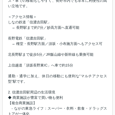
ス・車での移動もしやすく、長野市内でも非常に利便性の高
い立地です。
＜アクセス情報＞
しなの鉄道「信濃吉田駅」
→ 長野駅まで約7分／妙高方面へ直通可能
長野電鉄「信濃吉田駅」
→ 権堂・長野駅方面／須坂・小布施方面へもアクセス可
北長野駅まで徒歩5分／JR飯山線や新幹線も乗換可能
上信越道「須坂長野東IC」へ車で約15分
通勤・通学に加え、休日の移動にも便利な“マルチアクセス
型”駅です。
2. 信濃吉田駅周辺の生活環境
◆ 商業施設が豊富で買い物も便利
【複合商業施設】
- ながの東急ライフ：スーパー・衣料・飲食・ドラッグス
トアが一体化