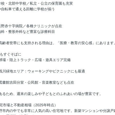
学校・北部中学校／私立・公立の保育園も充実
や自転車で通える距離に学校が揃う
長野赤十字病院／各種クリニックが点在
内科・整形外科など豊富な診療科目
高齢者世帯にも支持される理由は、「医療・教育の安心感」にあります
然もすぐそばに
球場・陸上トラック・広場・遊具エリア完備
浅川緑地エリア：ウォーキングやピクニックにも最適
図書館吉田分室・公民館・音楽教室なども点在
あるため、週末の楽しみや子どもとのふれあいの場が豊富です。
住宅市場と不動産相場（2025年時点）
野市内の中でも非常に人気の高い住宅地です。新築マンションや分譲戸