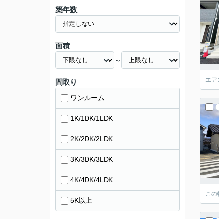
築年数
面積
～
エア
間取り
ワンルーム
1K/1DK/1LDK
2K/2DK/2LDK
3K/3DK/3LDK
4K/4DK/4LDK
この
5K以上