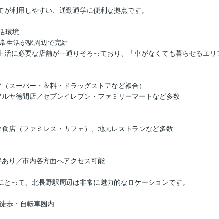
てが利用しやすい、通勤通学に便利な拠点です。
生活環境
日常生活が駅周辺で完結
生活に必要な店舗が一通りそろっており、「車がなくても暮らせるエリ
フ（スーパー・衣料・ドラッグストアなど複合）
ツルヤ徳間店／セブンイレブン・ファミリーマートなど多数
飲食店（ファミレス・カフェ）、地元レストランなど多数
停あり／市内各方面へアクセス可能
にとって、北長野駅周辺は非常に魅力的なロケーションです。
も徒歩・自転車圏内