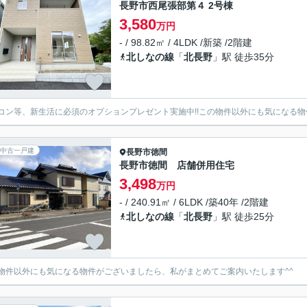
長野市西尾張部第４ 2号棟
3,580
万円
- / 98.82㎡ / 4LDK /新築 /2階建
北しなの線
「
北長野
」駅 徒歩35分
コン等、新生活に必須のオプションプレゼント実施中!!この物件以外にも気になる物
中古一戸建
長野市
徳間
長野市徳間 店舗併用住宅
3,498
万円
- / 240.91㎡ / 6LDK /築40年 /2階建
北しなの線
「
北長野
」駅 徒歩25分
物件以外にも気になる物件がございましたら、私がまとめてご案内いたします^^