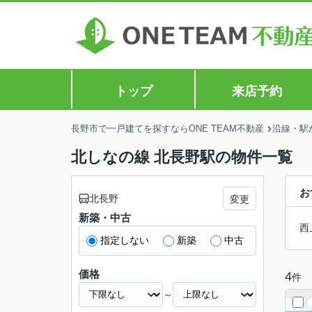
トップ
来店予約
長野市で一戸建てを探すならONE TEAM不動産
沿線・駅
北しなの線 北長野駅の物件一覧
お
北長野
変更
新築・中古
西
指定しない
新築
中古
価格
4
件
～