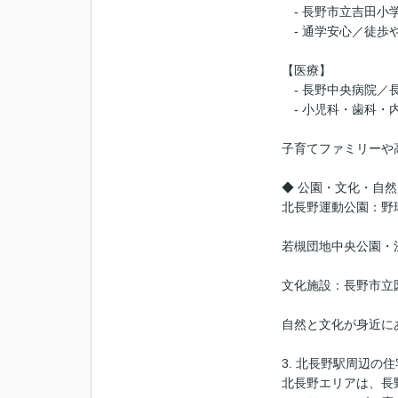
- 長野市立吉田小
- 通学安心／徒歩
【医療】
- 長野中央病院／
- 小児科・歯科・
子育てファミリーや
◆ 公園・文化・自
北長野運動公園：野
若槻団地中央公園・
文化施設：長野市立
自然と文化が身近に
3. 北長野駅周辺の
北長野エリアは、長