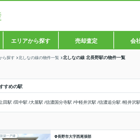
エリアから探す
売却査定
会
北しなの線 北長野駅の物件一覧
から探す
北しなの線の物件一覧
すすめの駅
上田駅
/
田中駅
/
大屋駅
/
信濃国分寺駅
/
中軽井沢駅
/
信濃追分駅
/
軽井沢
新築一戸建
長野市
大字西尾張部