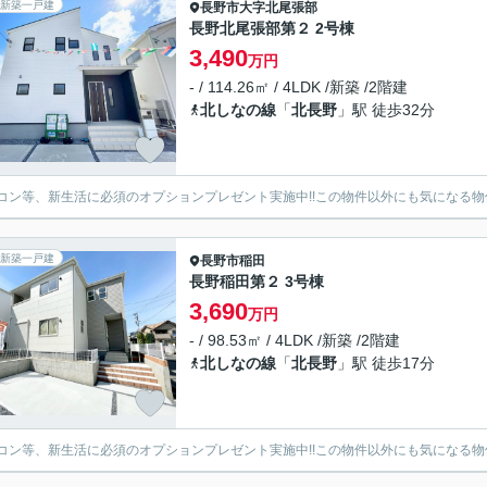
新築一戸建
長野市
大字北尾張部
長野北尾張部第２ 2号棟
3,490
万円
- / 114.26㎡ / 4LDK /新築 /2階建
北しなの線
「
北長野
」駅 徒歩32分
コン等、新生活に必須のオプションプレゼント実施中!!この物件以外にも気になる物
新築一戸建
長野市
稲田
長野稲田第２ 3号棟
3,690
万円
- / 98.53㎡ / 4LDK /新築 /2階建
北しなの線
「
北長野
」駅 徒歩17分
コン等、新生活に必須のオプションプレゼント実施中!!この物件以外にも気になる物