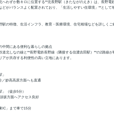
北へわずか数キロに位置する**北長野駅（きたながのえき）は、長野電
などがバランスよく配置されており、「生活しやすい住環境」**として
野駅の特徴、生活インフラ、教育・医療環境、住宅相場などを詳しくご
の中間にある便利な暮らしの拠点
鉄道北しなの線と**長野電鉄長野線（隣接する信濃吉田駅）**の2路線
リアが共存する利便性の高い立地にあります。
駅」
分／妙高高原方面へも直通
駅」（徒歩5分）
須坂方面へアクセス良好
IC」まで車で15分