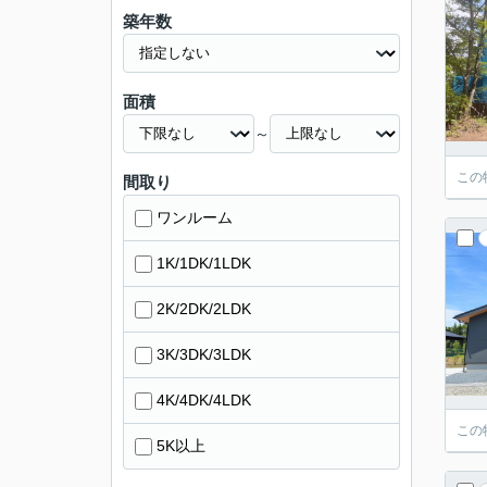
築年数
面積
～
この
間取り
ワンルーム
1K/1DK/1LDK
2K/2DK/2LDK
3K/3DK/3LDK
4K/4DK/4LDK
この
5K以上