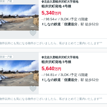
新築一戸建
北佐久郡軽井沢町
大字発地
軽井沢町発地 4号棟
5,340
万円
- / 98.54㎡ / 3LDK /予定 /1階建
しなの鉄道
「
信濃追分
」駅 徒歩52分
物件以外にも気になる物件がございましたら、私がまとめてご案内いたします^^
新築一戸建
北佐久郡軽井沢町
大字発地
軽井沢町発地 5号棟
5,640
万円
- / 94.81㎡ / 3LDK /予定 /1階建
しなの鉄道
「
信濃追分
」駅 徒歩52分
物件以外にも気になる物件がございましたら、私がまとめてご案内いたします^^