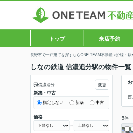
トップ
来店予約
長野市で一戸建てを探すならONE TEAM不動産
沿線・駅
しなの鉄道 信濃追分駅の物件一覧
お
信濃追分
変更
新築・中古
西
指定しない
新築
中古
価格
6
件
～