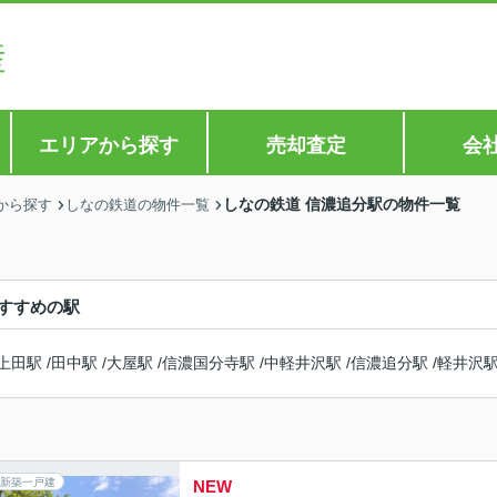
エリアから探す
売却査定
会
しなの鉄道 信濃追分駅の物件一覧
から探す
しなの鉄道の物件一覧
すすめの駅
上田駅
/
田中駅
/
大屋駅
/
信濃国分寺駅
/
中軽井沢駅
/
信濃追分駅
/
軽井沢
新築一戸建
NEW