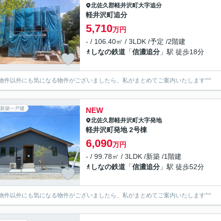
北佐久郡軽井沢町
大字追分
軽井沢町追分
5,710
万円
- / 106.40㎡ / 3LDK /予定 /2階建
しなの鉄道
「
信濃追分
」駅 徒歩18分
物件以外にも気になる物件がございましたら、私がまとめてご案内いたします^^
新築一戸建
NEW
北佐久郡軽井沢町
大字発地
軽井沢町発地 2号棟
6,090
万円
- / 99.78㎡ / 3LDK /新築 /1階建
しなの鉄道
「
信濃追分
」駅 徒歩52分
物件以外にも気になる物件がございましたら、私がまとめてご案内いたします^^