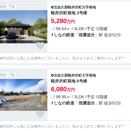
新築一戸建
北佐久郡軽井沢町
大字発地
軽井沢町発地 3号棟
5,280
万円
- / 98.54㎡ / 4LDK /予定 /1階建
しなの鉄道
「
信濃追分
」駅 徒歩52分
物件以外にも気になる物件がございましたら、私がまとめてご案内いたします^^
新築一戸建
北佐久郡軽井沢町
大字発地
軽井沢町発地 6号棟
6,080
万円
- / 98.95㎡ / 3LDK /予定 /1階建
しなの鉄道
「
信濃追分
」駅 徒歩52分
物件以外にも気になる物件がございましたら、私がまとめてご案内いたします^^