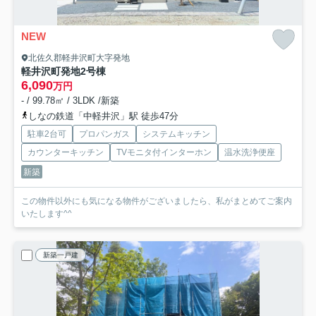
NEW
北佐久郡軽井沢町大字発地
軽井沢町発地
2号棟
6,090
万円
- / 99.78㎡ / 3LDK /新築
しなの鉄道「中軽井沢」駅 徒歩47分
駐車2台可
プロパンガス
システムキッチン
カウンターキッチン
TVモニタ付インターホン
温水洗浄便座
新築
この物件以外にも気になる物件がございましたら、私がまとめてご案内
いたします^^
新築一戸建