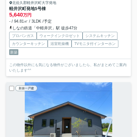
北佐久郡軽井沢町大字発地
軽井沢町発地
5号棟
5,640
万円
- / 94.81㎡ / 3LDK /予定
しなの鉄道「中軽井沢」駅 徒歩47分
プロパンガス
ウォークインクロゼット
システムキッチン
カウンターキッチン
浴室乾燥機
TVモニタ付インターホン
新築
この物件以外にも気になる物件がございましたら、私がまとめてご案内
いたします^^
新築一戸建