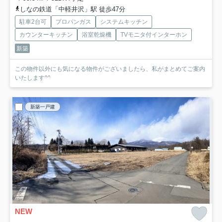
しなの鉄道「中軽井沢」駅 徒歩47分
駐車2台可
プロパンガス
システムキッチン
カウンターキッチン
浴室乾燥機
TVモニタ付インターホン
新築
この物件以外にも気になる物件がございましたら、私がまとめてご案内
いたします^^
新築一戸建
NEW