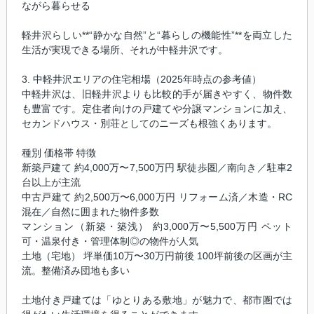
ながら暮らせる
軽井沢らしい**“静かな自然”と“暮らしの機能性”**を両立した
生活が実現できる場所、それが中軽井沢です。
3. 中軽井沢エリアの住宅相場（2025年時点の参考値）
中軽井沢は、旧軽井沢よりも比較的手が届きやすく、物件数
も豊富です。定住者向けの戸建てや分譲マンションに加え、
セカンドハウス・別荘としてのニーズも根強くあります。
種別 価格帯 特徴
新築戸建て 約4,000万〜7,500万円 駅徒歩圏／南向き／駐車2
台以上が主流
中古戸建て 約2,500万〜6,000万円 リフォーム済／木造・RC
混在／自然に囲まれた物件多数
マンション（新築・築浅） 約3,000万〜5,500万円 ペット
可・温泉付き・管理体制◎の物件が人気
土地（宅地） 坪単価10万〜30万円前後 100坪前後の区画が主
流。整備済み団地も多い
土地付き戸建ては「ゆとりある敷地」が魅力で、都市圏では