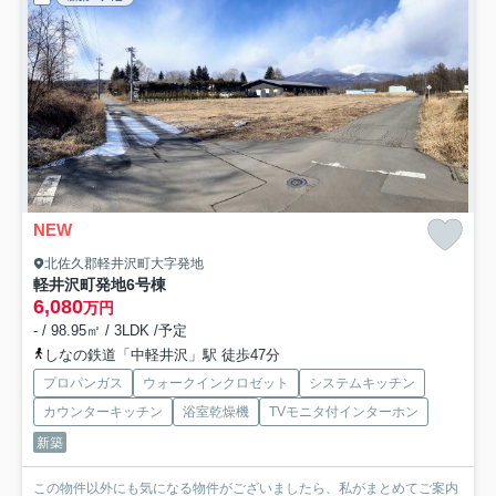
NEW
北佐久郡軽井沢町大字発地
軽井沢町発地
6号棟
6,080
万円
- / 98.95㎡ / 3LDK /予定
しなの鉄道「中軽井沢」駅 徒歩47分
プロパンガス
ウォークインクロゼット
システムキッチン
カウンターキッチン
浴室乾燥機
TVモニタ付インターホン
新築
この物件以外にも気になる物件がございましたら、私がまとめてご案内