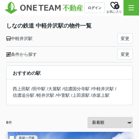
0
ログイン
お気に入り
しなの鉄道 中軽井沢駅の物件一覧
中軽井沢駅
変更
条件から探す
変更
おすすめの駅
西上田駅
/
田中駅
/
大屋駅
/
信濃国分寺駅
/
中軽井沢駅
/
信濃追分駅
/
軽井沢駅
/
中萱駅
/
上田原駅
/
赤坂上駅
6
件
新築一戸建