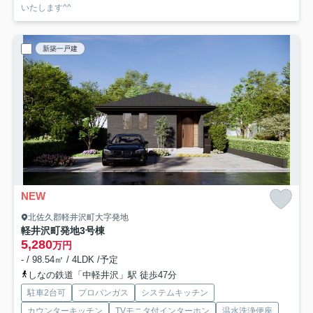
いたします^^
新築一戸建
NEW
北佐久郡軽井沢町大字発地
軽井沢町発地
3号棟
5,280
万円
- / 98.54㎡ / 4LDK /予定
しなの鉄道「中軽井沢」駅 徒歩47分
駐車2台可
プロパンガス
システムキッチン
カウンターキッチン
TVモニタ付インターホン
温水洗浄便座