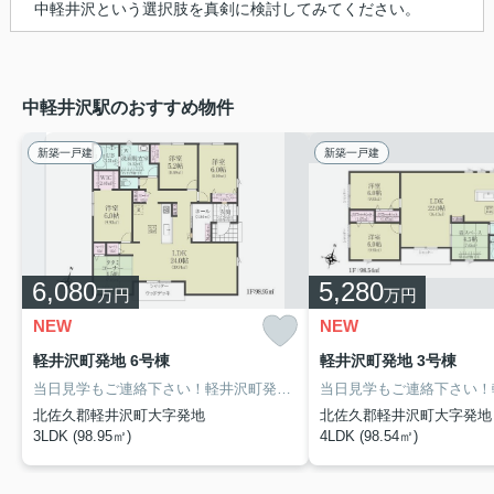
中軽井沢という選択肢を真剣に検討してみてください。
中軽井沢駅のおすすめ物件
新築一戸建
新築一戸建
6,080
5,280
万円
万円
NEW
NEW
軽井沢町発地 6号棟
軽井沢町発地 3号棟
当日見学もご連絡下さい！軽井沢町発地の新築分譲！
北佐久郡軽井沢町大字発地
北佐久郡軽井沢町大字発地
3LDK (98.95㎡)
4LDK (98.54㎡)