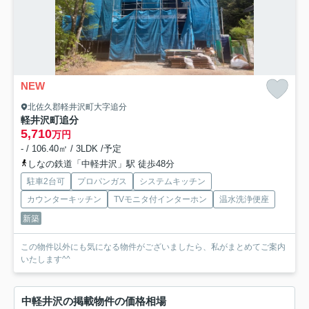
NEW
北佐久郡軽井沢町大字追分
軽井沢町追分
5,710
万円
- / 106.40㎡ / 3LDK /予定
しなの鉄道「中軽井沢」駅 徒歩48分
駐車2台可
プロパンガス
システムキッチン
カウンターキッチン
TVモニタ付インターホン
温水洗浄便座
新築
この物件以外にも気になる物件がございましたら、私がまとめてご案内
いたします^^
中軽井沢の掲載物件の価格相場