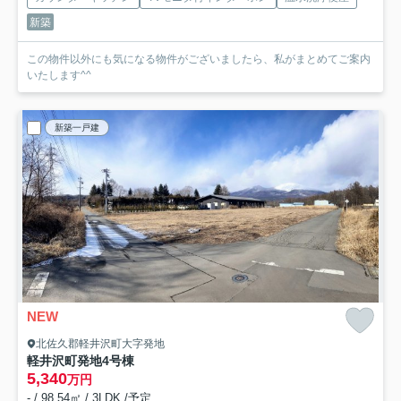
新築
この物件以外にも気になる物件がございましたら、私がまとめてご案内
いたします^^
新築一戸建
NEW
北佐久郡軽井沢町大字発地
軽井沢町発地
4号棟
5,340
万円
- / 98.54㎡ / 3LDK /予定