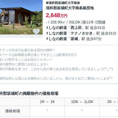
埴科郡坂城町
大字南条
埴科郡坂城町大字南条鼠団地
2,648
万円
- / 105.99㎡ / 3SLDK /築11年 /2階建
しなの鉄道
「
西上田
」駅 徒歩31分
しなの鉄道
「
テクノさかき
」駅 徒歩31分
しなの鉄道
「
坂城
」駅 徒歩57分
ドデッキ付きのお庭がある高台の物件！
スペースは結構困る事が多いですがここは駐車3台可◎
まいに関することはお任せください！
様の疑問やご要望にお応えします♪
望の不動産を見つけ、これから先の実りある生活を実現していきましょう(*^_^*)
物件以外にも気になる物件がございましたら、私がまとめてご案内いたします^^
科郡坂城町の掲載物件の価格相場
1R ～ 1K
1DK ～ 1LDK
2K ～ 
-
-
-
価格相場