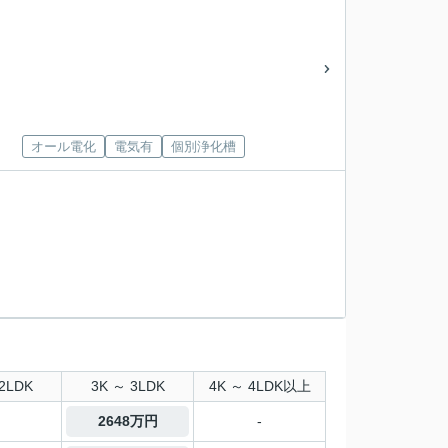
オール電化
電気有
個別浄化槽
2LDK
3K ～ 3LDK
4K ～ 4LDK以上
2648万円
-