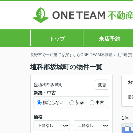
トップ
来店予約
長野市で一戸建てを探すならONE TEAM不動産
【戸建(
埴科郡坂城町の物件一覧
お
埴科郡坂城町
変更
新築・中古
長
指定しない
新築
中古
価格
1
件
～