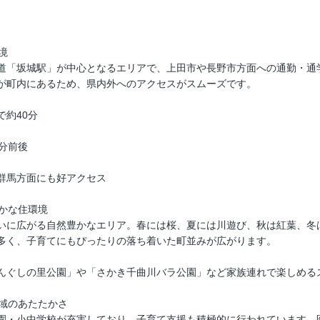
境
道「坂城駅」が中心となるエリアで、上田市や長野市方面への通勤・通
」が町内にあるため、県内外へのアクセスがスムーズです。
で約40分
分前後
群馬方面にも好アクセス
やかな住環境
いに広がる自然豊かなエリア。春には桜、夏には川遊び、秋は紅葉、冬
多く、子育てにもぴったりの落ち着いた町並みが広がります。
んぐしの里公園」や「さかき千曲川バラ公園」など家族連れで楽しめる
地域のあたたかさ
園・小中学校が充実しており、子育て支援も積極的に行われています。