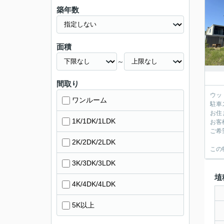
築年数
面積
～
間取り
ウッ
ワンルーム
駐車
お住
1K/1DK/1LDK
お客
ご希
2K/2DK/2LDK
この
3K/3DK/3LDK
埴
4K/4DK/4LDK
5K以上