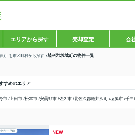
エリアから探す
売却査定
会
埴科郡坂城町の物件一覧
売買)】を市区町村から探す
すすめのエリア
野市
/
上田市
/
松本市
/
安曇野市
/
佐久市
/
北佐久郡軽井沢町
/
塩尻市
/
千曲
中古一戸建
NEW