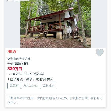
NEW
千曲市大字八幡
千曲高原別荘
330
万円
- / 50.23㎡ / 2DK /築22年
篠ノ井線「姨捨」駅 徒歩40分
電気有
ガスコンロ
汲取排水
千曲高原の中古別荘、室内は状態も良いため、お気軽にお問い合わせく
ださい！