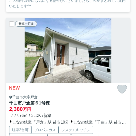
この物件以外にも気になる物件がございましたら、私がまとめてご案内
いたします^^
新築一戸建
NEW
千曲市大字戸倉
千曲市戸倉第６
1号棟
2,380
万円
- / 77.76㎡ / 3LDK /新築
しなの鉄道「戸倉」駅 徒歩10分
しなの鉄道「千曲」駅 徒歩31分
駐車2台可
プロパンガス
システムキッチン