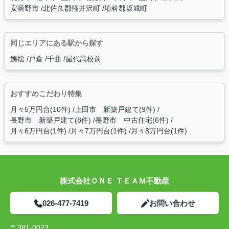
安曇野市
北佐久郡軽井沢町
埴科郡坂城町
同じエリアにある駅から探す
姨捨
戸倉
千曲
屋代高校前
おすすめこだわり特集
月々5万円台(10件)
上田市 新築戸建て(9件)
長野市 新築戸建て(8件)
長野市 中古住宅(6件)
月々6万円台(1件)
月々7万円台(1件)
月々8万円台(1件)
株式会社ＯＮＥ ＴＥＡＭ不動産
026-477-7419
お問い合わせ
〒381-0023