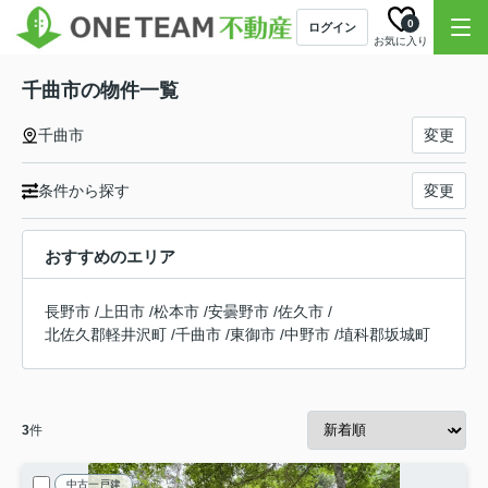
0
ログイン
お気に入り
千曲市の物件一覧
千曲市
変更
条件から探す
変更
おすすめのエリア
長野市
/
上田市
/
松本市
/
安曇野市
/
佐久市
/
北佐久郡軽井沢町
/
千曲市
/
東御市
/
中野市
/
埴科郡坂城町
3
件
中古一戸建