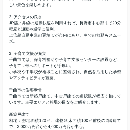
しい景色を楽しめます。
2. アクセスの良さ
JR篠ノ井線の通勤快速を利用すれば、長野市中心部まで20分
程度と通勤や通学に便利。
上信越自動車道の更埴ICが市内にあり、車での移動もスムー
ズ。
3. 子育て支援が充実
千曲市では、保育料補助や子育て支援センターの設置など、
子育て世帯へのサポートが手厚い。
小学校や中学校が地域ごとに整備され、自然を活用した学習
やアクティビティが豊富。
千曲市の住宅事情
千曲市では新築戸建て、中古戸建ての選択肢が幅広く揃って
います。主要エリアと相場の目安をご紹介します。
新築戸建て
相場：敷地面積120㎡、建物延床面積100㎡前後の2階建て
で、3,000万円台から4,000万円台が中心。