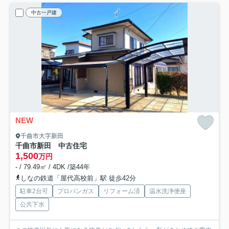
中古一戸建
NEW
千曲市大字新田
千曲市新田 中古住宅
1,500
万円
- / 79.49㎡ / 4DK /築44年
しなの鉄道「屋代高校前」駅 徒歩42分
駐車2台可
プロパンガス
リフォーム済
温水洗浄便座
公共下水