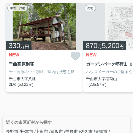
中古一戸建
売地
330
870
5,200
万円
万
円
NEW
NEW
千曲高原別荘
ガーデンパーク稲荷山 
千曲高原の中古別荘、室内は状態も良いため、お気軽にお問い合わせください！
千曲市大字八幡
千曲市大字稲荷山
2DK (50.23㎡)
- (205.57㎡)
近くの市区町村から探す
長野市
松本市
上田市
須坂市
中野市
佐久市
東御市