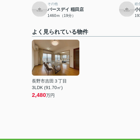
その他
総
バースデイ 稲田店
小
1460ｍ（19分）
1
よく見られている物件
長野市吉田３丁目
3LDK (91.70㎡)
2,480
万円