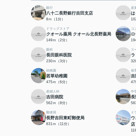
銀行
皮
八十二長野銀行吉田支店
は
8ｍ（1分）
1
ドラッグストア
コ
クオール薬局 クオール北長野薬局
ロ
149ｍ（2分）
1
眼科
ス
長田眼科医院
ラ
230ｍ（3分）
3
幼稚園
保
若草幼稚園
吉
475ｍ（6分）
4
産婦人科
中
吉田病院
長
562ｍ（8分）
5
郵便局
ド
長野吉田東町郵便局
ウ
831ｍ（11分）
店
1