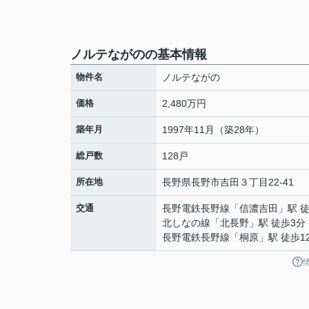
ノルテながのの基本情報
物件名
ノルテながの
価格
2,480万円
築年月
1997年11月（築28年）
総戸数
128戸
所在地
長野県
長野市
吉田
３丁目22-41
交通
長野電鉄長野線
「
信濃吉田
」駅 
北しなの線
「
北長野
」駅 徒歩3分
長野電鉄長野線
「
桐原
」駅 徒歩1