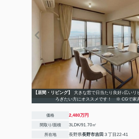
【居間・リビング】
大きな窓で日当たり良好♪広いリ
ろぎたい方にオススメです！ ※ CGで家
2,480万円
価格
3LDK/91.70㎡
間取り/面積
長野県
長野市
吉田
３丁目22-41
所在地