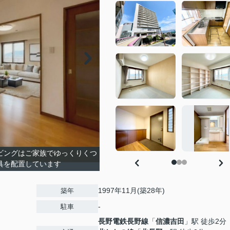
ビングはご家族でゆっくりくつ
具を配置しています
1997年11月(築28年)
築年
-
駐車
長野電鉄長野線
「
信濃吉田
」駅 徒歩2分