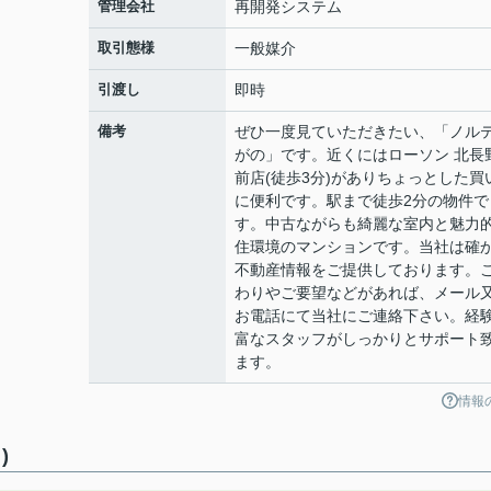
管理会社
再開発システム
取引態様
一般媒介
引渡し
即時
備考
ぜひ一度見ていただきたい、「ノル
がの」です。近くにはローソン 北長
前店(徒歩3分)がありちょっとした買
に便利です。駅まで徒歩2分の物件で
す。中古ながらも綺麗な室内と魅力
住環境のマンションです。当社は確
不動産情報をご提供しております。
わりやご要望などがあれば、メール
お電話にて当社にご連絡下さい。経
富なスタッフがしっかりとサポート
ます。
情報
)