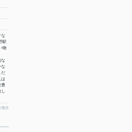
テな
野駅
い物
的な
かな
こだ
又は
験豊
致し
の見方