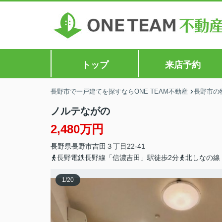
トップ
来店予約
長野市で一戸建てを探すならONE TEAM不動産
長野市の
ノルテながの
2,480万円
長野県
長野市
吉田
３丁目22-41
長野電鉄長野線「信濃吉田」駅徒歩2分
北しなの線
1
/
20