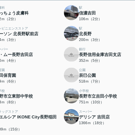
膚科
駅
っちょう皮膚科
信濃吉田
02ｍ（2分）
106ｍ（2分）
ンビニエンスストア
駅
ーソン 北長野駅前店
北長野
94ｍ（3分）
200ｍ（3分）
ーパー
銀行
・ムー長野吉田店
長野信用金庫吉田支店
20ｍ（4分）
352ｍ（5分）
育園
公園
田保育園
辰巳公園
79ｍ（6分）
518ｍ（7分）
学校
小学校
野市立東部中学校
長野市立吉田小学校
83ｍ（8分）
751ｍ（10分）
ラッグストア
スーパー
エルシア IKONE City長野稲田
デリシア 吉田店
1366ｍ（18分）
189ｍ（15分）