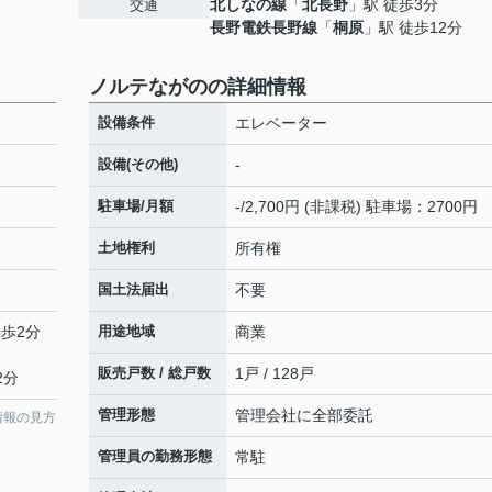
北しなの線
「
北長野
」駅 徒歩3分
交通
長野電鉄長野線
「
桐原
」駅 徒歩12分
ノルテながのの詳細情報
設備条件
エレベーター
設備(その他)
-
駐車場/月額
-/2,700円 (非課税) 駐車場：2700円
土地権利
所有権
国土法届出
不要
徒歩2分
用途地域
商業
販売戸数 / 総戸数
1戸 / 128戸
2分
管理形態
管理会社に全部委託
情報の見方
管理員の勤務形態
常駐