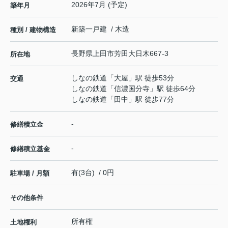
2026年7月 (予定)
築年月
新築一戸建 / 木造
種別 / 建物構造
長野県
上田市
芳田
大日木667-3
所在地
しなの鉄道
「
大屋
」駅 徒歩53分
交通
しなの鉄道
「
信濃国分寺
」駅 徒歩64分
しなの鉄道
「
田中
」駅 徒歩77分
-
修繕積立金
-
修繕積立基金
有(3台) / 0円
駐車場 / 月額
その他条件
所有権
土地権利