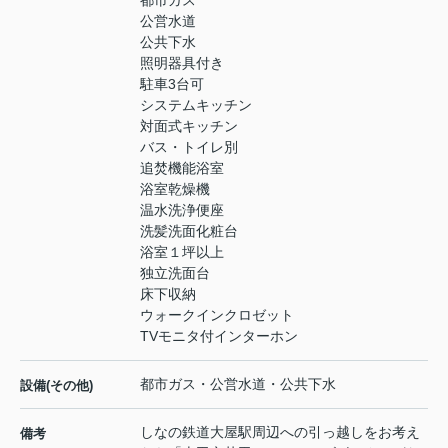
都市ガス
公営水道
公共下水
照明器具付き
駐車3台可
システムキッチン
対面式キッチン
バス・トイレ別
追焚機能浴室
浴室乾燥機
温水洗浄便座
洗髪洗面化粧台
浴室１坪以上
独立洗面台
床下収納
ウォークインクロゼット
TVモニタ付インターホン
都市ガス・公営水道・公共下水
設備(その他)
しなの鉄道大屋駅周辺への引っ越しをお考え
備考