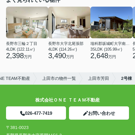
よく見られている物件
長野市三輪２丁目
長野市大字北尾張部
埴科郡坂城町大字南条鼠団地
4LDK (122.11㎡)
4LDK (114.26㎡)
3SLDK (105.99㎡)
5
2,398
3,490
2,648
万円
万円
万円
E TEAM不動産
上田市の物件一覧
上田市芳田
2号棟
株式会社ＯＮＥ ＴＥＡＭ不動産
026-477-7419
お問い合わせ
〒381-0023