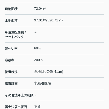
72.04㎡
建物面積
97.01坪(320.71㎡)
土地面積
-/-
私道負担面積 /
セットバック
60%
建ぺい率
200%
容積率
角地(北 公道 4.1m)
接道状況
非線引区域
都市計画
-
その他法令上の制限
不要
国土法届出要否