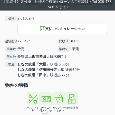
【間取り】２号棟 仕様のご確認やローンのご相談は＜Tel 026-477-
7419＞まで♪
2,810万円
価格
支払いシミュレーション
72.04㎡
3LDK
建物面積
間取り
予定
1階建
築年数
階建て
長野県
上田市
芳田
大日木667-3
所在地
しなの鉄道
「
大屋
」駅 徒歩53分
交通
しなの鉄道
「
信濃国分寺
」駅 徒歩64分
しなの鉄道
「
田中
」駅 徒歩77分
物件の特徴
バストイレ
TVモニタ
カウンター
独立洗面台
別
付きインタ
キッチン
ーホン