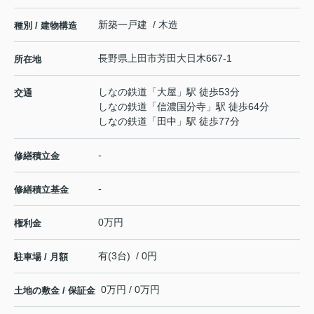
新築一戸建 / 木造
種別 / 建物構造
長野県
上田市
芳田
大日木667-1
所在地
しなの鉄道
「
大屋
」駅 徒歩53分
交通
しなの鉄道
「
信濃国分寺
」駅 徒歩64分
しなの鉄道
「
田中
」駅 徒歩77分
-
修繕積立金
-
修繕積立基金
0万円
権利金
有(3台) / 0円
駐車場 / 月額
0万円 / 0万円
土地の敷金 / 保証金