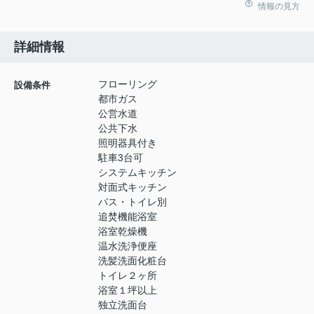
情報の見方
詳細情報
フローリング
設備条件
都市ガス
公営水道
公共下水
照明器具付き
駐車3台可
システムキッチン
対面式キッチン
バス・トイレ別
追焚機能浴室
浴室乾燥機
温水洗浄便座
洗髪洗面化粧台
トイレ２ヶ所
浴室１坪以上
独立洗面台