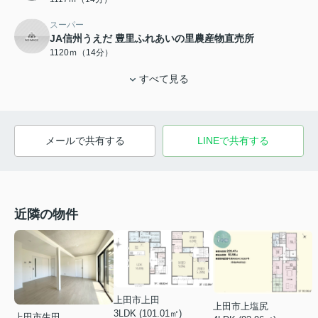
スーパー
JA信州うえだ 豊里ふれあいの里農産物直売所
1120ｍ（14分）
すべて見る
メールで共有する
LINEで共有する
近隣の物件
上田市上田
上田市上塩尻
3LDK (101.01㎡)
上田市生田