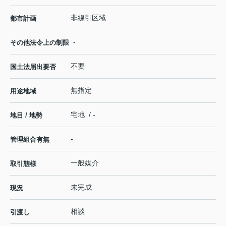
非線引区域
都市計画
-
その他法令上の制限
不要
国土法届出要否
無指定
用途地域
宅地 / -
地目 / 地勢
-
管理組合有無
一般媒介
取引態様
未完成
現況
相談
引渡し