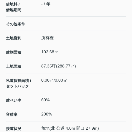
- / 年
借地料 /
借地期間
その他条件
所有権
土地権利
102.68㎡
建物面積
87.35坪(288.77㎡)
土地面積
0.00㎡/0.00㎡
私道負担面積 /
セットバック
60%
建ぺい率
200%
容積率
角地(北 公道 4.0m 間口 27.9m)
接道状況