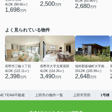
4LDK (93.96㎡)
2,500
2,680
4LDK (99.66㎡)
万円
万円
1,698
万円
よく見られている物件
長野市三輪２丁目
長野市大字北尾張部
埴科郡坂城町大字南条鼠団地
4LDK (122.11㎡)
4LDK (114.26㎡)
3SLDK (105.99㎡)
5
2,398
3,490
2,648
万円
万円
万円
E TEAM不動産
上田市の物件一覧
上田市芳田
1号棟