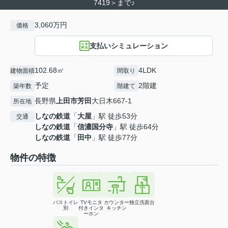
7419＞まで♪
3,060万円
価格
支払いシミュレーション
102.68㎡
4LDK
建物面積
間取り
予定
2階建
築年数
階建て
長野県
上田市
芳田
大日木667-1
所在地
しなの鉄道
「
大屋
」駅 徒歩53分
交通
しなの鉄道
「
信濃国分寺
」駅 徒歩64分
しなの鉄道
「
田中
」駅 徒歩77分
物件の特徴
バストイレ
TVモニタ
カウンター
独立洗面台
別
付きインタ
キッチン
ーホン