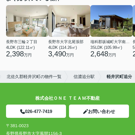
長野市三輪２丁目
長野市大字北尾張部
埴科郡坂城町大字南条鼠団地
4LDK (122.11㎡)
4LDK (114.26㎡)
3SLDK (105.99㎡)
5
2,398
3,490
2,648
万円
万円
万円
北佐久郡軽井沢町の物件一覧
信濃追分駅
軽井沢町追分
株式会社ＯＮＥ ＴＥＡＭ不動産
026-477-7419
お問い合わせ
〒381-0023
長野県長野市大字風間1156-3