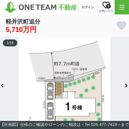
0
ログイン
お気に入り
軽井沢町追分
5,710万円
1
/
16
【区画図】仕様のご確認やローンのご相談は＜Tel 026-477-7419＞まで