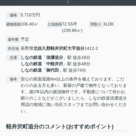
♪
5,710万円
価格
106.40㎡
72.55坪
3LDK
建物面積
土地面積
間取り
(239.86㎡)
予定
築年数
長野県
北佐久郡軽井沢町
大字追分
1412-2
所在地
しなの鉄道
「
信濃追分
」駅 徒歩18分
交通
しなの鉄道
「
中軽井沢
」駅 徒歩48分
しなの鉄道
「
御代田
」駅 徒歩74分
安心の前面道路6m以上の条件を備えております。こだ
備考
わりのある方も多い、新築の戸建て物件となっておりま
す。築2年以内の築浅物件です。不動産について何かお
困りのことなどがございましたら、しなの鉄道信濃追分
周辺の地域に強い当社スタッフまでお問い合わせくださ
い。
軽井沢町追分のコメント(おすすめポイント)