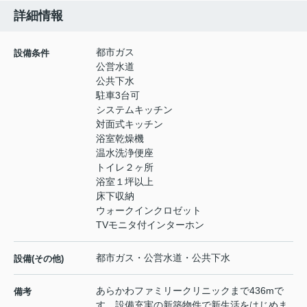
詳細情報
都市ガス
設備条件
公営水道
公共下水
駐車3台可
システムキッチン
対面式キッチン
浴室乾燥機
温水洗浄便座
トイレ２ヶ所
浴室１坪以上
床下収納
ウォークインクロゼット
TVモニタ付インターホン
都市ガス・公営水道・公共下水
設備(その他)
あらかわファミリークリニックまで436mで
備考
す。設備充実の新築物件で新生活をはじめま