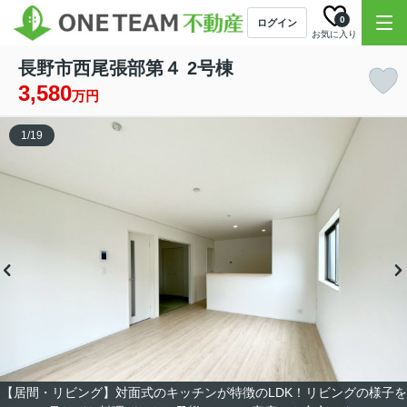
0
ログイン
お気に入り
長野市西尾張部第４ 2号棟
3,580
万円
1
/
19
【居間・リビング】対面式のキッチンが特徴のLDK！リビングの様子を