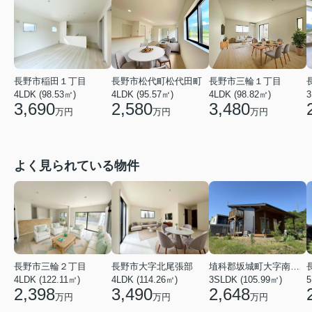
長野市松代町松代田町
長野市三輪１丁目
長野市稲田１丁目
4LDK (95.57㎡)
4LDK (98.82㎡)
3
4LDK (98.53㎡)
2,580
3,480
3,690
万円
万円
万円
よく見られている物件
長野市三輪２丁目
長野市大字北尾張部
埴科郡坂城町大字南条鼠団地
4LDK (122.11㎡)
4LDK (114.26㎡)
3SLDK (105.99㎡)
5
2,398
3,490
2,648
万円
万円
万円