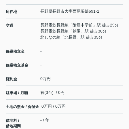
長野県
長野市
大字西尾張部
691-1
所在地
長野電鉄長野線
「
附属中学前
」駅 徒歩29分
交通
長野電鉄長野線
「
朝陽
」駅 徒歩30分
北しなの線
「
北長野
」駅 徒歩35分
-
修繕積立金
-
修繕積立基金
0万円
権利金
有(3台) / 0円
駐車場 / 月額
0万円 / 0万円
土地の敷金 / 保証金
- / 年
借地料 /
借地期間