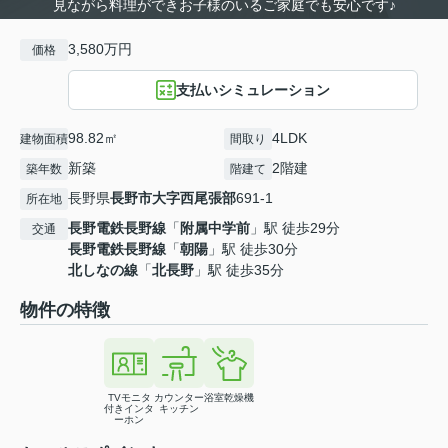
見ながら料理ができお子様のいるご家庭でも安心です♪
3,580万円
価格
支払いシミュレーション
98.82㎡
4LDK
建物面積
間取り
新築
2階建
築年数
階建て
長野県
長野市
大字西尾張部
691-1
所在地
長野電鉄長野線
「
附属中学前
」駅 徒歩29分
交通
長野電鉄長野線
「
朝陽
」駅 徒歩30分
北しなの線
「
北長野
」駅 徒歩35分
物件の特徴
TVモニタ
カウンター
浴室乾燥機
付きインタ
キッチン
ーホン