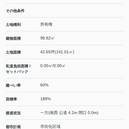
その他条件
所有権
土地権利
98.82㎡
建物面積
42.65坪(141.01㎡)
土地面積
0.00㎡/0.00㎡
私道負担面積 /
セットバック
60%
建ぺい率
188%
容積率
一方(南西 公道 4.2m 間口 0.0m)
接道状況
市街化区域
都市計画