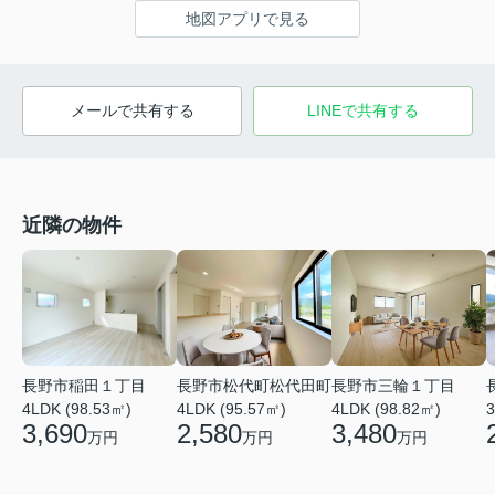
地図アプリで見る
メールで共有する
LINEで共有する
近隣の物件
長野市松代町松代田町
長野市三輪１丁目
長野市稲田１丁目
4LDK (95.57㎡)
4LDK (98.82㎡)
3
4LDK (98.53㎡)
2,580
3,480
3,690
万円
万円
万円