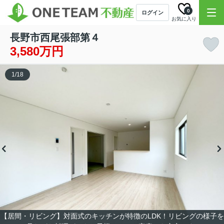
0
ログイン
お気に入り
長野市西尾張部第４
3,580万円
1
/
18
【居間・リビング】対面式のキッチンが特徴のLDK！リビングの様子を