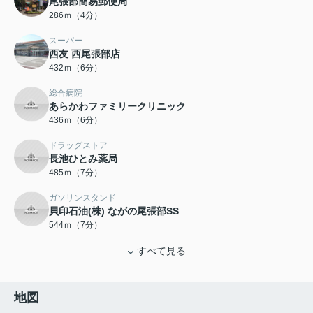
尾張部簡易郵便局
286ｍ（4分）
スーパー
西友 西尾張部店
432ｍ（6分）
総合病院
あらかわファミリークリニック
436ｍ（6分）
ドラッグストア
長池ひとみ薬局
485ｍ（7分）
ガソリンスタンド
貝印石油(株) ながの尾張部SS
544ｍ（7分）
すべて見る
地図