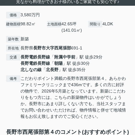
見ながら料理ができお子様のいるご家庭でも安心です♪
3,580万円
価格
98.82㎡
42.65坪
4LDK
建物面積
土地面積
間取り
(141.01㎡)
新築
築年数
長野県
長野市
大字西尾張部
691-1
所在地
長野電鉄長野線
「
附属中学前
」駅 徒歩29分
交通
長野電鉄長野線
「
朝陽
」駅 徒歩30分
北しなの線
「
北長野
」駅 徒歩35分
こだわりポイント満載の長野市西尾張部第４。あらかわ
備考
ファミリークリニックまで436mです。多くの方に好評
の物件で、2026年5月築となっています。新築にこだわ
りをもつ方には、こちらの新築物件はいかがでしょう
か。長野市にあまり詳しくない方でも、当社スタッフま
でお問い合わせいただければ、物件情報と併せて地域情
報もお伝え致しますのでご安心ください。
長野市西尾張部第４のコメント(おすすめポイント)