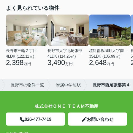
よく見られている物件
長野市三輪２丁目
長野市大字北尾張部
埴科郡坂城町大字南条鼠団地
4LDK (122.11㎡)
4LDK (114.26㎡)
3SLDK (105.99㎡)
5
2,398
3,490
2,648
万円
万円
万円
長野市の物件一覧
附属中学前駅
長野市西尾張部第４
株式会社ＯＮＥ ＴＥＡＭ不動産
026-477-7419
お問い合わせ