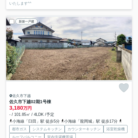
いたします^^
新築一戸建
佐久市下越
佐久市下越02期
1号棟
3,180
万円
- / 101.85㎡ / 4LDK /予定
小海線「臼田」駅 徒歩5分
小海線「龍岡城」駅 徒歩17分
小海線「
都市ガス
システムキッチン
カウンターキッチン
浴室乾燥機
ルーフバルコニー
室内洗濯機置場