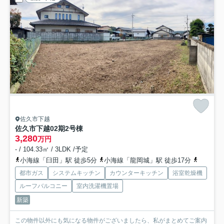
佐久市下越
佐久市下越02期
2号棟
3,280
万円
- / 104.33㎡ / 3LDK /予定
小海線「臼田」駅 徒歩5分
小海線「龍岡城」駅 徒歩17分
小海線「
都市ガス
システムキッチン
カウンターキッチン
浴室乾燥機
ルーフバルコニー
室内洗濯機置場
新築
この物件以外にも気になる物件がございましたら、私がまとめてご案内