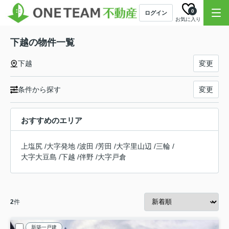
0
ログイン
お気に入り
下越の物件一覧
下越
変更
条件から探す
変更
おすすめのエリア
上塩尻
/
大字発地
/
波田
/
芳田
/
大字里山辺
/
三輪
/
大字大豆島
/
下越
/
伴野
/
大字戸倉
2
件
新築一戸建