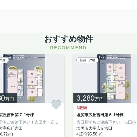
おすすめ物件
RECOMMEND
戸建
新築一戸建
80
3,280
万円
万円
NEW
広丘吉田第７ 1号棟
塩尻市広丘吉田第６ 1号棟
当日見学もご連絡下さい！吉田小・丘中エリアの新築分譲！
大字広丘吉田
塩尻市大字広丘吉田
0.72㎡)
4LDK(95.58㎡)