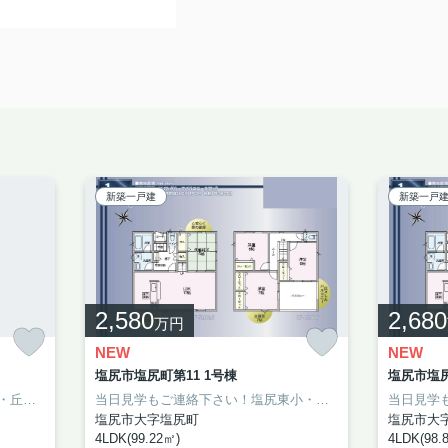
新築一戸建
新築一戸
2,580
2,680
万円
NEW
NEW
塩尻市塩尻町第11 1号棟
塩尻市塩尻
当日見学もご連絡下さい！吉田小・丘中エリアの新築分譲！
当日見学もご連絡下さい！塩尻東小・塩尻中エリアの新築分譲！
塩尻市大字塩尻町
塩尻市大
4LDK(99.22㎡)
4LDK(98.