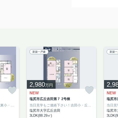
新築一戸建
新築一
2,980
2,9
万円
NEW
NEW
塩尻市広丘吉田第７ 2号棟
塩尻市
当日見学もご連絡下さい！塩尻東小・塩尻中エリアの新築分譲！
当日見学もご連絡下さい！吉田小・丘中エリアの新築分譲！
塩尻市大字広丘吉田
塩尻市
3LDK(88.29㎡)
3LDK(9