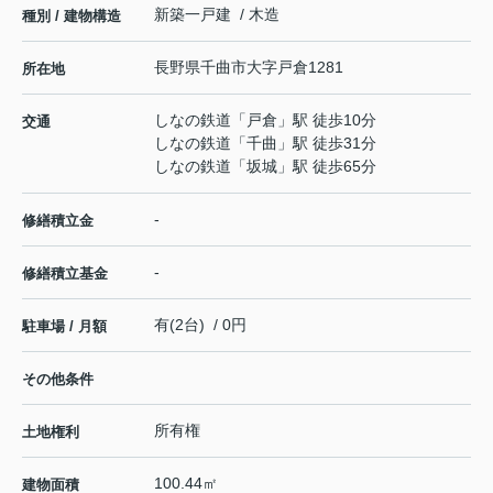
新築一戸建 / 木造
種別 / 建物構造
長野県
千曲市
大字戸倉
1281
所在地
しなの鉄道
「
戸倉
」駅 徒歩10分
交通
しなの鉄道
「
千曲
」駅 徒歩31分
しなの鉄道
「
坂城
」駅 徒歩65分
-
修繕積立金
-
修繕積立基金
有(2台) / 0円
駐車場 / 月額
その他条件
所有権
土地権利
100.44㎡
建物面積