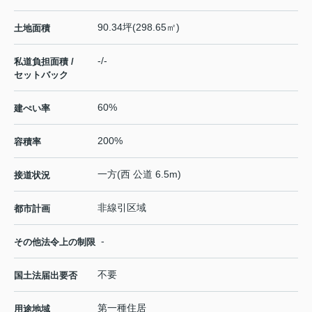
90.34坪(298.65㎡)
土地面積
-/-
私道負担面積 /
セットバック
60%
建ぺい率
200%
容積率
一方(西 公道 6.5m)
接道状況
非線引区域
都市計画
-
その他法令上の制限
不要
国土法届出要否
第一種住居
用途地域