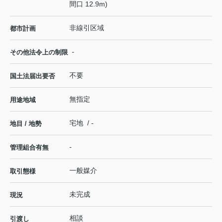
間口 12.9m)
非線引区域
都市計画
-
その他法令上の制限
不要
国土法届出要否
無指定
用途地域
宅地 / -
地目 / 地勢
-
管理組合有無
一般媒介
取引態様
未完成
現況
相談
引渡し