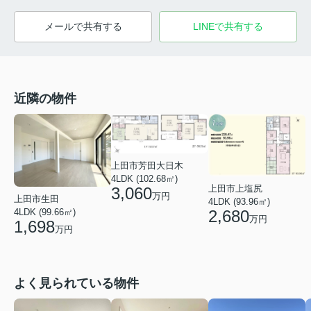
メールで共有する
LINEで共有する
近隣の物件
上田市芳田大日木
4LDK (102.68㎡)
上田市上塩尻
3,060
万円
上田市生田
4LDK (93.96㎡)
2,680
4LDK (99.66㎡)
万円
1,698
万円
よく見られている物件