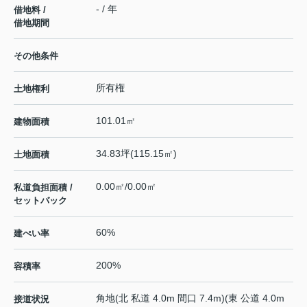
- / 年
借地料 /
借地期間
その他条件
所有権
土地権利
101.01㎡
建物面積
34.83坪(115.15㎡)
土地面積
0.00㎡/0.00㎡
私道負担面積 /
セットバック
60%
建ぺい率
200%
容積率
角地(北 私道 4.0m 間口 7.4m)(東 公道 4.0m
接道状況