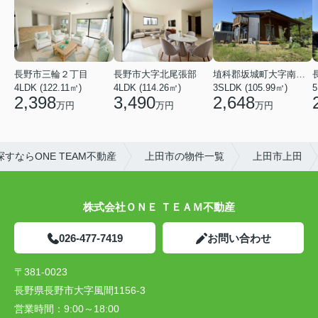
長野市三輪２丁目
長野市大字北尾張部
埴科郡坂城町大字南条鼠団地
4LDK (122.11㎡)
4LDK (114.26㎡)
3SLDK (105.99㎡)
5
2,398
3,490
2,648
万円
万円
万円
すならONE TEAM不動産
上田市の物件一覧
上田市上田
株式会社ＯＮＥ ＴＥＡＭ不動産
026-477-7419
お問い合わせ
〒381-0023
長野県長野市大字風間1156-3
営業時間：
9:00～18:00