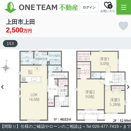
0
ログイン
お気に入り
上田市上田
2,500
万円
1
/
13
【間取り】仕様のご確認やローンのご相談は＜Tel 026-477-7419＞まで