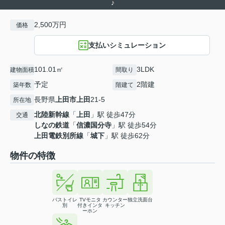
♪
2,500万円
価格
支払いシミュレーション
101.01㎡
3LDK
建物面積
間取り
予定
2階建
築年数
階建て
長野県
上田市
上田
21-5
所在地
北陸新幹線
「
上田
」駅 徒歩47分
交通
しなの鉄道
「
信濃国分寺
」駅 徒歩54分
上田電鉄別所線
「
城下
」駅 徒歩62分
物件の特徴
バストイレ
TVモニタ
カウンター
独立洗面台
別
付きインタ
キッチン
ーホン