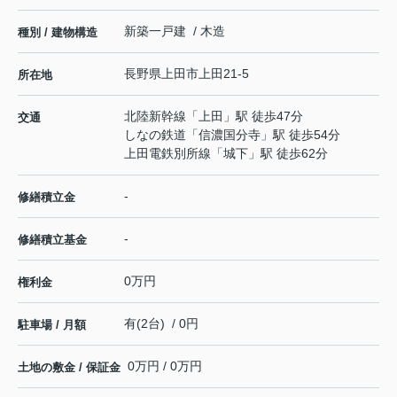
新築一戸建 / 木造
種別 / 建物構造
長野県
上田市
上田
21-5
所在地
北陸新幹線
「
上田
」駅 徒歩47分
交通
しなの鉄道
「
信濃国分寺
」駅 徒歩54分
上田電鉄別所線
「
城下
」駅 徒歩62分
-
修繕積立金
-
修繕積立基金
0万円
権利金
有(2台) / 0円
駐車場 / 月額
0万円 / 0万円
土地の敷金 / 保証金