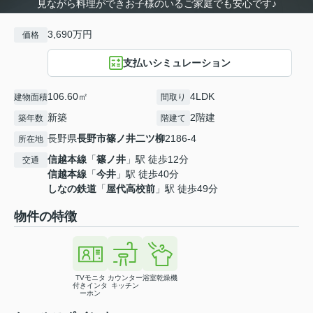
見ながら料理ができお子様のいるご家庭でも安心です♪
3,690万円
価格
支払いシミュレーション
106.60㎡
4LDK
建物面積
間取り
新築
2階建
築年数
階建て
長野県
長野市
篠ノ井二ツ柳
2186-4
所在地
信越本線
「
篠ノ井
」駅 徒歩12分
交通
信越本線
「
今井
」駅 徒歩40分
しなの鉄道
「
屋代高校前
」駅 徒歩49分
物件の特徴
TVモニタ
カウンター
浴室乾燥機
付きインタ
キッチン
ーホン