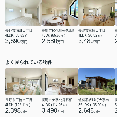
長野市松代町松代田町
長野市三輪１丁目
長野市稲田１丁目
4LDK (95.57㎡)
4LDK (98.82㎡)
3
4LDK (98.53㎡)
2,580
3,480
3,690
万円
万円
万円
よく見られている物件
長野市三輪２丁目
長野市大字北尾張部
埴科郡坂城町大字南条鼠団地
4LDK (122.11㎡)
4LDK (114.26㎡)
3SLDK (105.99㎡)
5
2,398
3,490
2,648
万円
万円
万円