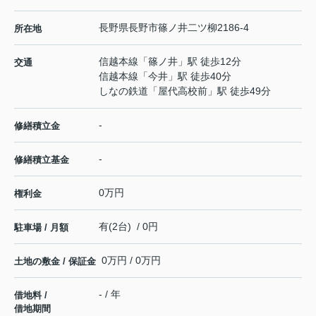
長野県
長野市
篠ノ井二ツ柳
2186-4
所在地
信越本線
「
篠ノ井
」駅 徒歩12分
交通
信越本線
「
今井
」駅 徒歩40分
しなの鉄道
「
屋代高校前
」駅 徒歩49分
-
修繕積立金
-
修繕積立基金
0万円
権利金
有(2台) / 0円
駐車場 / 月額
0万円 / 0万円
土地の敷金 / 保証金
- / 年
借地料 /
借地期間