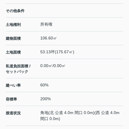
その他条件
所有権
土地権利
106.60㎡
建物面積
53.13坪(175.67㎡)
土地面積
0.00㎡/0.00㎡
私道負担面積 /
セットバック
60%
建ぺい率
200%
容積率
角地(北 公道 4.0m 間口 0.0m)(西 公道 4.0m
接道状況
間口 0.0m)