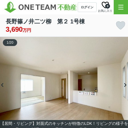
0
ログイン
お気に入り
長野篠ノ井二ツ柳 第２ 1号棟
3,690
万円
1
/
20
【居間・リビング】対面式のキッチンが特徴のLDK！リビングの様子を