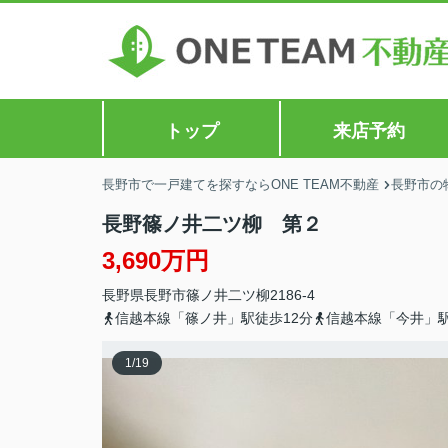
トップ
来店予約
長野市で一戸建てを探すならONE TEAM不動産
長野市の
長野篠ノ井二ツ柳 第２
3,690万円
長野県
長野市
篠ノ井二ツ柳
2186-4
信越本線「篠ノ井」駅徒歩12分
信越本線「今井」駅
1
/
19