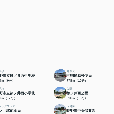
学校
郵便局
野市立篠ノ井西中学校
五明簡易郵便局
09ｍ（9分）
778ｍ（10分）
学校
公園
野市立篠ノ井西小学校
篠ノ井西公園
59ｍ（12分）
990ｍ（13分）
ラッグストア
保育園
ノ井駅前薬局
長野市中央保育園