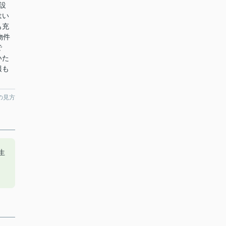
設
はい
も充
物件
で
いた
報も
。
の見方
生