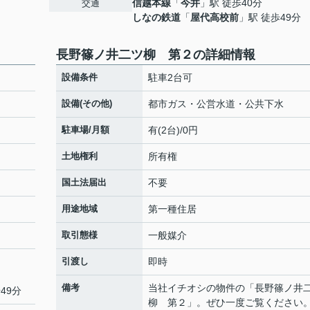
信越本線
「
今井
」駅 徒歩40分
交通
しなの鉄道
「
屋代高校前
」駅 徒歩49分
長野篠ノ井二ツ柳 第２の詳細情報
設備条件
駐車2台可
設備(その他)
都市ガス・公営水道・公共下水
駐車場/月額
有(2台)/0円
土地権利
所有権
国土法届出
不要
用途地域
第一種住居
取引態様
一般媒介
引渡し
即時
備考
当社イチオシの物件の「長野篠ノ井
49分
柳 第２」。ぜひ一度ご覧ください