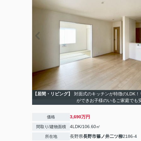
【居間・リビング】
対面式のキッチンが特徴のLDK
ができお子様のいるご家庭でも安
3,690万円
価格
4LDK/106.60㎡
間取り/建物面積
長野県
長野市
篠ノ井二ツ柳
2186-4
所在地