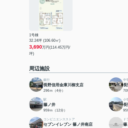
1号棟
32.24坪 (106.60㎡)
3,690
万円(114.45万円/
坪)
周辺施設
銀行
中
長野信用金庫川柳支店
長
296ｍ（4分）
7
駅
小
篠ノ井
長
959ｍ（12分）
9
コンビニエンスストア
ド
セブンイレブン 篠ノ井南店
篠