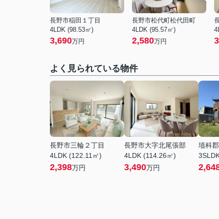
長野市稲田１丁目
長野市松代町松代田町
4LDK (98.53㎡)
4LDK (95.57㎡)
4
3,690
2,580
3
万円
万円
よく見られている物件
長野市三輪２丁目
長野市大字北尾張部
埴科郡
4LDK (122.11㎡)
4LDK (114.26㎡)
3SLDK
2,398
3,490
2,64
万円
万円