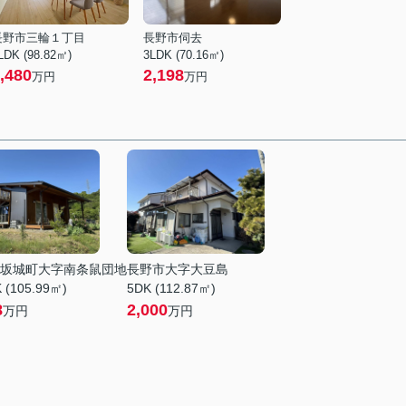
長野市三輪１丁目
長野市伺去
LDK (98.82㎡)
3LDK (70.16㎡)
,480
2,198
万円
万円
坂城町大字南条鼠団地
長野市大字大豆島
 (105.99㎡)
5DK (112.87㎡)
8
2,000
万円
万円