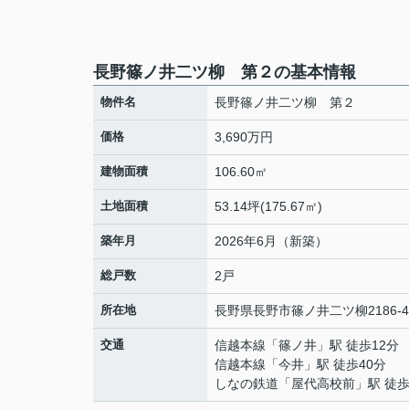
長野篠ノ井二ツ柳 第２の基本情報
物件名
長野篠ノ井二ツ柳 第２
価格
3,690万円
建物面積
106.60㎡
土地面積
53.14坪(175.67㎡)
築年月
2026年6月（新築）
総戸数
2戸
所在地
長野県
長野市
篠ノ井二ツ柳
2186-4
交通
信越本線
「
篠ノ井
」駅 徒歩12分
信越本線
「
今井
」駅 徒歩40分
しなの鉄道
「
屋代高校前
」駅 徒歩