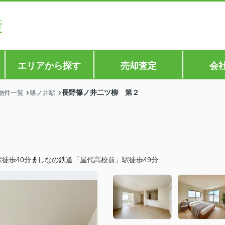
エリアから探す
売却査定
会
長野篠ノ井二ツ柳 第２
物件一覧
篠ノ井駅
徒歩40分
しなの鉄道「屋代高校前」駅徒歩49分