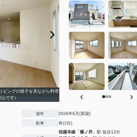
！リビングの様子を見ながら料理
心です♪
2026年6月(新築)
築年
有(2台)
駐車
信越本線
「
篠ノ井
」駅 徒歩12分