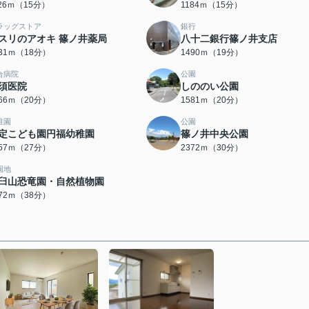
126ｍ（15分）
1184ｍ（15分）
ラッグストア
銀行
スリのアオキ 篠ノ井薬局
八十二銀行篠ノ井支店
431ｍ（18分）
1490ｍ（19分）
合病院
公園
須医院
しののい公園
566ｍ（20分）
1581ｍ（20分）
稚園
公園
定こども園円福幼稚園
篠ノ井中央公園
157ｍ（27分）
2372ｍ（30分）
園地
臼山恐竜園・自然植物園
972ｍ（38分）