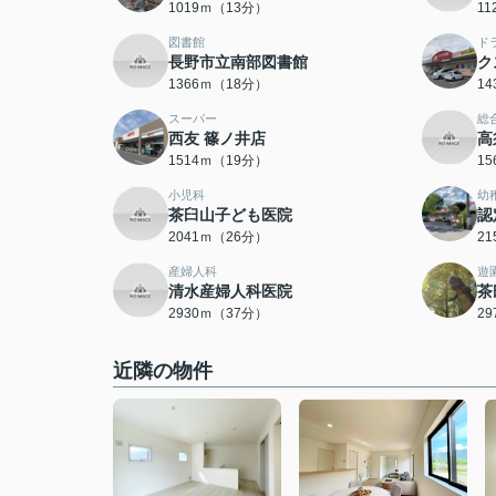
1019ｍ（13分）
1
図書館
ド
長野市立南部図書館
ク
1366ｍ（18分）
1
スーパー
総
西友 篠ノ井店
高
1514ｍ（19分）
1
小児科
幼
茶臼山子ども医院
認
2041ｍ（26分）
2
産婦人科
遊
清水産婦人科医院
茶
2930ｍ（37分）
2
近隣の物件