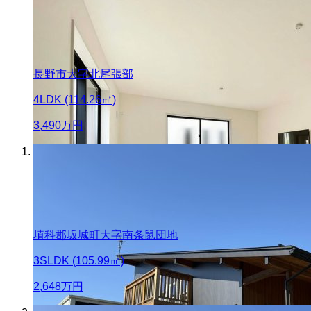
長野市大字北尾張部
4LDK (114.26㎡)
3,490
万円
埴科郡坂城町大字南条鼠団地
3SLDK (105.99㎡)
2,648
万円