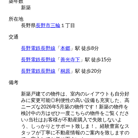
築年数
新築
所在地
長野県
長野市
三輪
１丁目
交通
長野電鉄長野線
「
本郷
」駅 徒歩8分
長野電鉄長野線
「
善光寺下
」駅 徒歩15分
長野電鉄長野線
「
桐原
」駅 徒歩20分
備考
新築戸建ての物件は、室内のレイアウトも自分好
みに変更可能◎利便性の高い設備も充実した、高
ニーズな2026年5月築の物件です！新築の物件を
検討中の方はぜひ一度こちらの物件をご覧くださ
い♪当社はお客様が不動産購入で失敗しないよ
う、しっかりとサポート致しま！。経験豊富なス
タッフが丁寧に不動産情報のご案内を致しますの