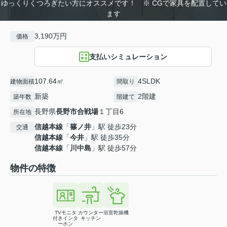
ゆっくりくつろぎたい方にオススメです！ ※ CGで家具を配置してい
ます
3,190万円
価格
支払いシミュレーション
107.64㎡
4SLDK
建物面積
間取り
新築
2階建
築年数
階建て
長野県
長野市
合戦場
１丁目6
所在地
信越本線
「
篠ノ井
」駅 徒歩23分
交通
信越本線
「
今井
」駅 徒歩35分
信越本線
「
川中島
」駅 徒歩57分
物件の特徴
TVモニタ
カウンター
浴室乾燥機
付きインタ
キッチン
ーホン