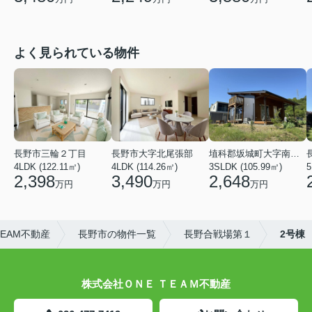
よく見られている物件
長野市三輪２丁目
長野市大字北尾張部
埴科郡坂城町大字南条鼠団地
4LDK (122.11㎡)
4LDK (114.26㎡)
3SLDK (105.99㎡)
5
2,398
3,490
2,648
万円
万円
万円
EAM不動産
長野市の物件一覧
長野合戦場第１
2号棟
株式会社ＯＮＥ ＴＥＡＭ不動産