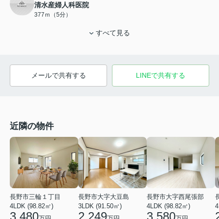
清水産婦人科医院
377ｍ（5分）
すべて見る
メールで共有する
LINEで共有する
近隣の物件
長野市三輪１丁目
長野市大字大豆島
長野市大字西尾張部
4LDK (98.82㎡)
4
3LDK (91.50㎡)
4LDK (98.82㎡)
3,480
2,249
3,580
万円
万円
万円