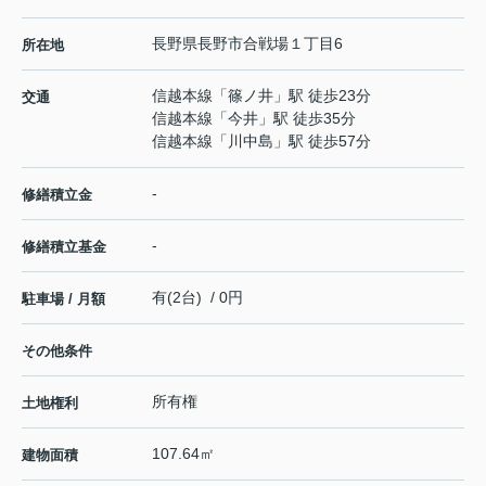
長野県
長野市
合戦場
１丁目6
所在地
信越本線
「
篠ノ井
」駅 徒歩23分
交通
信越本線
「
今井
」駅 徒歩35分
信越本線
「
川中島
」駅 徒歩57分
-
修繕積立金
-
修繕積立基金
有(2台) / 0円
駐車場 / 月額
その他条件
所有権
土地権利
107.64㎡
建物面積