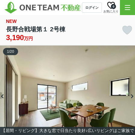
0
ログイン
お気に入り
NEW
長野合戦場第１ 2号棟
3,190
万円
1
/
20
【居間・リビング】大きな窓で日当たり良好♪広いリビングはご家族で