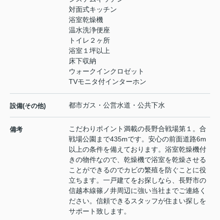
対面式キッチン
浴室乾燥機
温水洗浄便座
トイレ２ヶ所
浴室１坪以上
床下収納
ウォークインクロゼット
TVモニタ付インターホン
都市ガス・公営水道・公共下水
設備(その他)
こだわりポイント満載の長野合戦場第１。合
備考
戦場公園まで435mです。安心の前面道路6m
以上の条件を備えております。浴室乾燥機付
きの物件なので、乾燥機で浴室を乾燥させる
ことができるのでカビの繁殖を防ぐことに役
立ちます。一戸建てをお探しなら、長野市の
信越本線篠ノ井周辺に強い当社までご連絡く
ださい。信頼できるスタッフが住まい探しを
サポート致します。